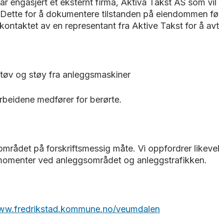
 engasjert et eksternt firma, Aktiva Takst AS som vil
Dette for å dokumentere tilstanden på eiendommen før a
i kontaktet av en representant fra Aktive Takst for å avta
støv og støy fra anleggsmaskiner
rbeidene medfører for berørte.
 området på forskriftsmessig måte. Vi oppfordrer like
momenter ved anleggsområdet og anleggstrafikken.
w.fredrikstad.kommune.no/veumdalen