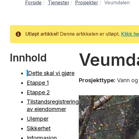
Forside
Tjenester
Prosjekter
Veumdalen
Utløpt artikkel!
Denne artikkelen er utløpt.
Klikk he
Info
Veumd
Innhold
Dette skal vi gjøre
Prosjekttype:
Vann og
Etappe 1
Etappe 2
Tilstandsregistrering
av eiendommer
Ulemper
Sikkerhet
Informasjon