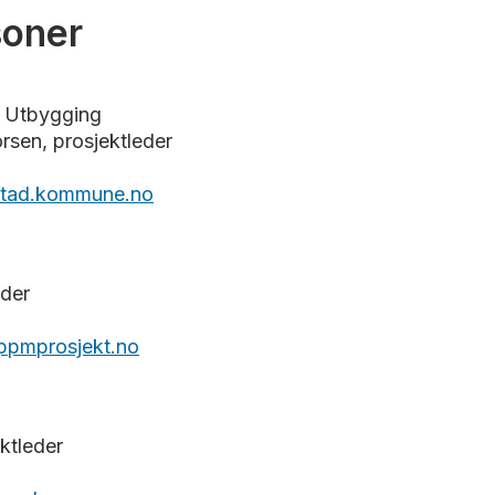
soner
 Utbygging
rsen, prosjektleder
kstad.kommune.no
eder
@ppmprosjekt.no
ktleder