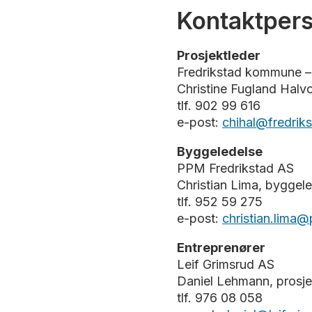
Kontaktper
Prosjektleder
Fredrikstad kommune –
Christine Fugland Halvo
tlf. 902 99 616
e-post:
chihal@fredri
Byggeledelse
PPM Fredrikstad AS
Christian Lima, byggel
tlf. 952 59 275
e-post:
christian.lima
Entreprenører
Leif Grimsrud AS
Daniel Lehmann, prosje
tlf. 976 08 058