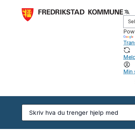
Pow
Tran
Meld
Min 