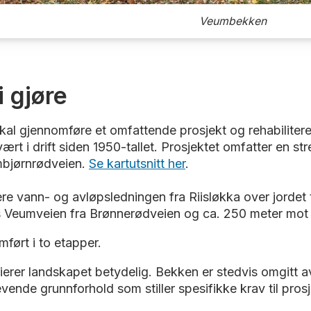
Veumbekken
i gjøre
al gjennomføre et omfattende prosjekt og rehabiliter
t i drift siden 1950-tallet. Prosjektet omfatter en str
mbjørnrødveien.
Se kartutsnitt her
.
litere vann- og avløpsledningen fra Riisløkka over jord
s Veumveien fra Brønnerødveien og ca. 250 meter mot
omført i to etapper.
rer landskapet betydelig. Bekken er stedvis omgitt a
vende grunnforhold som stiller spesifikke krav til pro