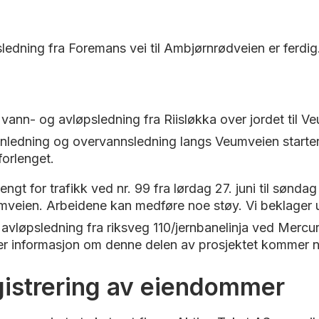
sledning fra Foremans vei til Ambjørnrødveien er ferdig.
 vann- og avløpsledning fra Riisløkka over jordet til V
ledning og overvannsledning langs Veumveien starter i m
forlenget.
ngt for trafikk ved nr. 99 fra lørdag 27. juni til søndag
mveien. Arbeidene kan medføre noe støy. Vi beklager
 avløpsledning fra riksveg 110/jernbanelinja ved Mercu
er informasjon om denne delen av prosjektet kommer nå
gistrering av eiendommer