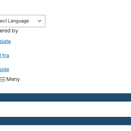
ered by
slate
 fra
side
Meny