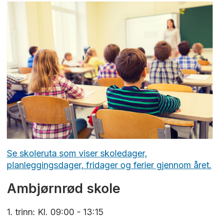
Se skoleruta som viser skoledager,
planleggingsdager, fridager og ferier gjennom året.
Ambjørnrød skole
1. trinn: Kl. 09:00 - 13:15