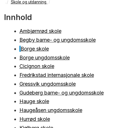
Skole og utdanning
Innhold
Ambjørnrød skole
Begby barne- og ungdomsskole
Borge skole
Borge ungdomsskole
Cicignon skole
Fredrikstad internasjonale skole
Gressvik ungdomsskole
Gudeberg barne- og ungdomsskole
Hauge skole
Haugeåsen ungdomsskole
Hurrød skole
Kjølberg skole