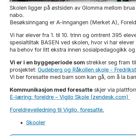
Skolen ligger på østsiden av Glomma mellom brua
nabo.
Besøksinngang er A-inngangen (Merket A), Foreldre
Vi har elever fra 1. til 10. trinn og omtrent 395 e
spesialtiltak BASEN ved skolen, hvor vi har elev
ha behov for litt ekstra innen sosialpedagogikk og 
Vi er i en byggeperiode som
strekker seg fram ti
prosjektet:
Gudeberg og Råkollen skole - Fredrik
Vi ber foresatte med barn som kan gå, om å la barn
Kommunikasjon med foresatte
skjer via plattfo
E-læring: foreldre – Vigilo Skole (zendesk.com)
Foreldreveiledning til Vigilo, foresatte.
Skooler