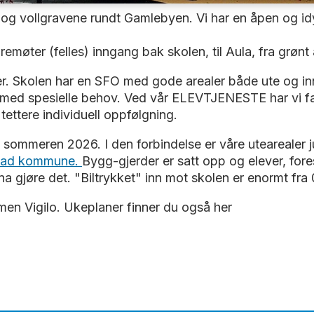
 og vollgravene rundt Gamlebyen. Vi har en åpen og 
møter (felles) inngang bak skolen, til Aula, fra grønt
lever. Skolen har en SFO med gode arealer både ute og i
er med spesielle behov. Ved vår ELEVTJENESTE har vi
tettere individuell oppfølgning.
l sommeren 2026. I den forbindelse er våre utearealer j
stad kommune.
Bygg-gjerder er satt opp og elever, fore
a gjøre det. "Biltrykket" inn mot skolen er enormt fra
rmen Vigilo. Ukeplaner finner du også her