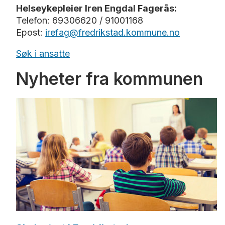
Helseykepleier Iren Engdal Fagerås:
Telefon:
69306620 / 91001168
Epost:
irefag@fredrikstad.kommune.no
Søk i ansatte
Nyheter fra kommunen