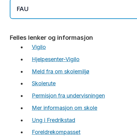
FAU
Referat FAU-møte 24.sep.2025
Felles lenker og informasjon
Vigilo
Hjelpesenter-Vigilo
Meld fra om skolemiljø
Skolerute
Permisjon fra undervisningen
Mer informasjon om skole
Ung i Fredrikstad
Foreldrekompasset