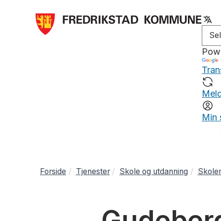
Pow
Tran
Meld
Min 
Forside
Tjenester
Skole og utdanning
Skole
Gudeberg