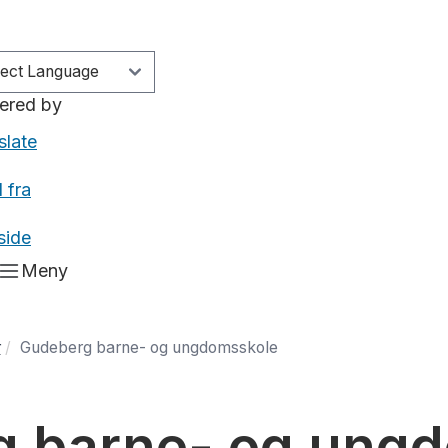
ered by
slate
 fra
side
Meny
r
Gudeberg barne- og ungdomsskole
 barne- og ung