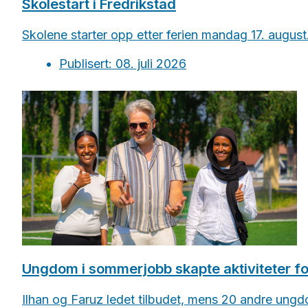
Skolestart i Fredrikstad
Skolene starter opp etter ferien mandag 17. august
Publisert: 08. juli 2026
Ungdom i sommerjobb skapte aktiviteter fo
Ilhan og Faruz ledet tilbudet, mens 20 andre ungdom