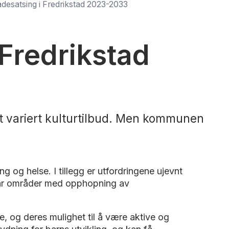
ådesatsing i Fredrikstad 2023-2033
 Fredrikstad
g et variert kulturtilbud. Men kommunen
 og helse. I tillegg er utfordringene ujevnt
d har områder med opphopning av
, og deres mulighet til å være aktive og