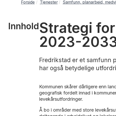
Forside
Tjenester
Samfunn, planarbeid, medvi
Strategi fo
Innhold
2023-203
Fredrikstad er et samfunn pr
har også betydelige utfordr
Kommunen skårer dårligere enn lands
geografisk fordelt innad i kommunen
levekårsutfordringer.
Å bo i områder med store levekårsut