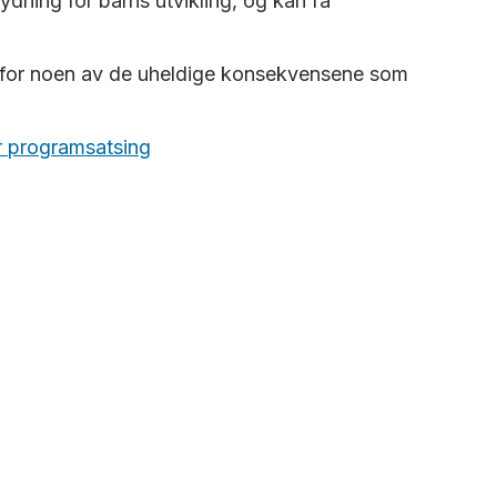
dning for barns utvikling, og kan få
 for noen av de uheldige konsekvensene som
r programsatsing