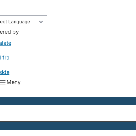
ered by
slate
 fra
side
Meny