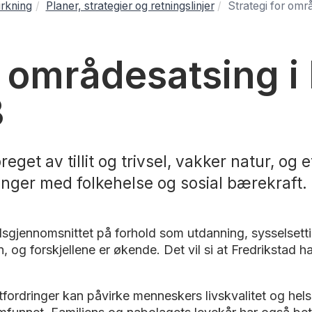
rkning
Planer, strategier og retningslinjer
Strategi for omr
r områdesatsing i
3
eget av tillit og trivsel, vakker natur, o
inger med folkehelse og sosial bærekraft.
gjennomsnittet på forhold som utdanning, sysselsetting
, og forskjellene er økende. Det vil si at Fredriksta
fordringer kan påvirke menneskers livskvalitet og helse