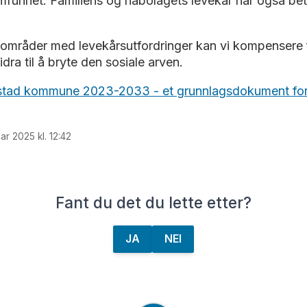
amfunnet. Familiens og nabolagets levekår har også bety
 områder med levekårsutfordringer kan vi kompensere
dra til å bryte den sosiale arven.
rikstad kommune 2023-2033 - et grunnlagsdokument fo
ar 2025 kl. 12:42
Fant du det du lette etter?
JA
NEI