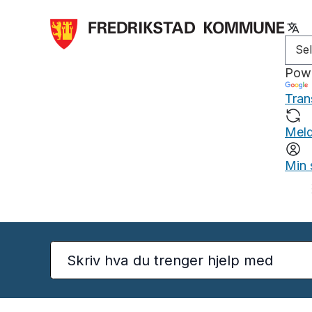
Pow
Tran
Meld
Min 