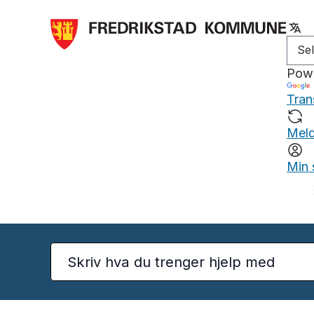
Pow
Tran
Meld
Min 