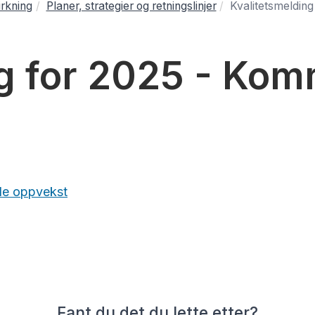
rkning
Planer, strategier og retningslinjer
Kvalitetsmeldin
ng for 2025 - K
de oppvekst
Fant du det du lette etter?