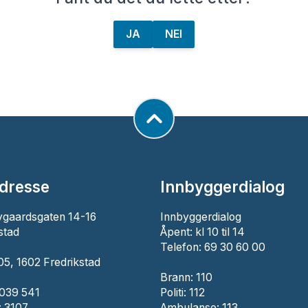
JA
NEI
dresse
Innbyggerdialog
ygaardsgaten 14-16
Innbyggerdialog
stad
Åpent: kl 10 til 14
Telefon: 69 30 60 00
5, 1602 Fredrikstad
Brann:
110
 039 541
Politi:
112
 3107
Ambulanse:
113