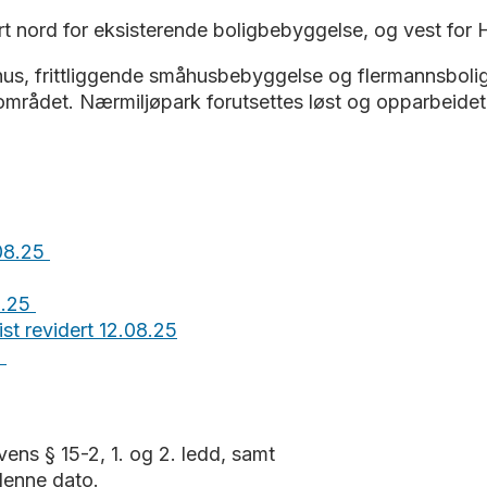
t nord for eksisterende boligbebyggelse, og vest for 
, frittliggende småhusbebyggelse og flermannsboliger 
området. Nærmiljøpark forutsettes løst og opparbeidet på
.08.25
8.25
st revidert 12.08.25
5
ens § 15-2, 1. og 2. ledd, samt
 denne dato.