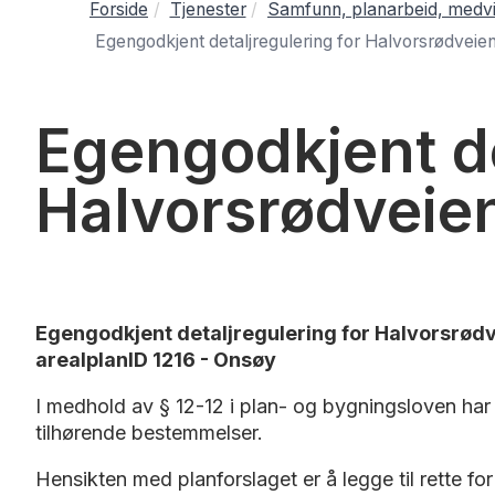
Forside
Tjenester
Samfunn, planarbeid, medvi
Egengodkjent detaljregulering for Halvorsrødvei
Egengodkjent de
Halvorsrødveie
Egengodkjent detaljregulering for Halvorsrød
arealplanID 1216 - Onsøy
I medhold av § 12-12 i plan- og bygningsloven ha
tilhørende bestemmelser.
Hensikten med planforslaget er å legge til rette f