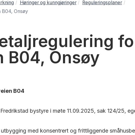
rkning
Høringer og kunngjøringer
Reguleringsplaner
en B04, Onsøy
taljregulering fo
n B04, Onsøy
veien B04
r Fredrikstad bystyre i møte 11.09.2025, sak 124/25, 
or utbygging med konsentrert og frittliggende småhusbe