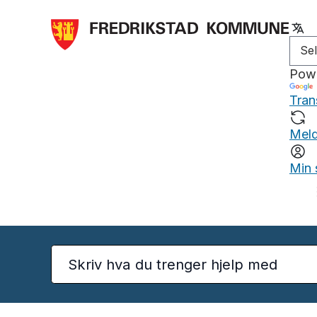
Pow
Tran
Meld
Min 