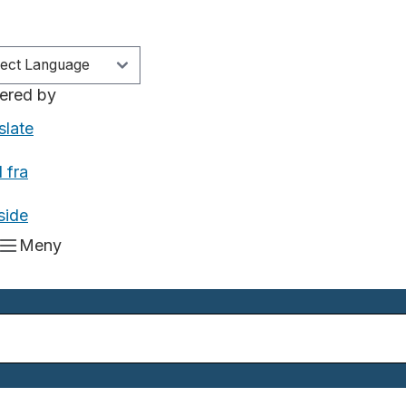
ered by
slate
 fra
side
Meny