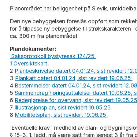
Planområdet har beliggenhet på Slevik, umiddelbar
Den nye bebyggelsen foreslås oppført som rekkehus
for å tilpasse ny bebyggelse til strøkskarakteren i 
ca. 300 m fra planområdet.
Plandokumenter:
Saksprotokoll bystyresak 124/25
1
Oversiktskart
2
Planbeskrivelse datert 04.01.24, sist revidert 12
3
Plankart datert 04.01.24, sist revidert 19.06.25
4
Bestemmelser datert 04.01.24, sist revidert 12.0
5
Sammendrag høringsuttalelser datert 19.06.25, si
6
Redegjørelse for overvann, sist revidert 19.05.2
7
Illustrasjonsplan, sist revidert 19.05.25
8
Mobilitetsplan, sist revidert 19.06.25
Eventuelle krav i medhold av plan- og bygningslov
§ 15-3, 1. ledd, må være satt fram senest 3 år fra