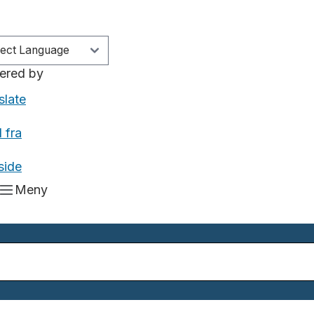
ered by
slate
 fra
side
Meny