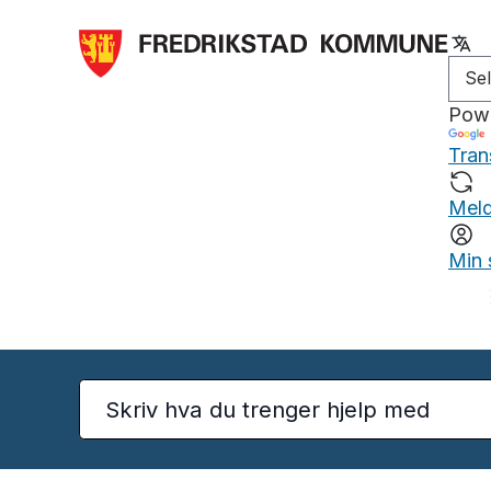
Pow
Tran
Meld
Min 