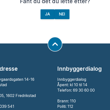
Fant du det du lette etter?
JA
NEI
dresse
Innbyggerdialog
ygaardsgaten 14-16
Innbyggerdialog
stad
Åpent: kl 10 til 14
Telefon: 69 30 60 00
5, 1602 Fredrikstad
Brann:
110
 039 541
Politi:
112