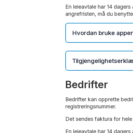
En leieavtale har 14 dagers 
angrefristen, må du benytt
Hvordan bruke appen
Last ned appen Fredrikst
bruker av
AutoPark
med p
Tilgjengelighetserklæ
I appen kan du
Web:
https://uustatus.
Bedrifter
starte, stoppe og 
Android:
https://uusta
registrere deg for
iOS:
https://uustatus.n
Bedrifter kan opprette bedri
kjøpe leieavtaler 
registreringsnummer.
betale for lading a
Det sendes faktura for hele
kjøpe bedriftsavta
registrere plass i 
En leieavtale har 14 dagers 