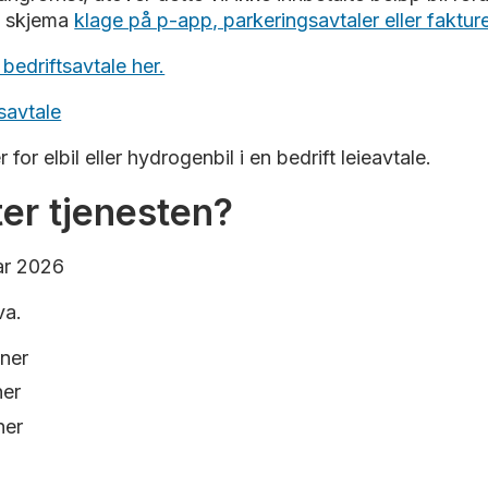
e skjema
klage på p-app, parkeringsavtaler eller fakture
ilavtale må du ringe oss. Autoparkavtale kan du selv sl
bedriftsavtale her.
ityterminalen og Apenesfjellet P-hus har kamerastyrte 
alingen enklere, men du kan fortsatt bruke automaten h
savtale
, må du betale 15 prosent ekstra for parkeringen.
 for elbil eller hydrogenbil i en bedrift leieavtale.
er tjenesten?
uar 2026
va.
oner
ner
oner
r