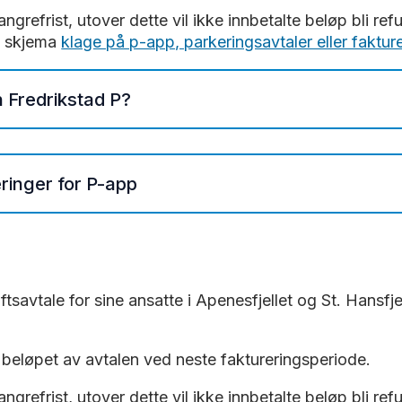
angrefrist, utover dette vil ikke innbetalte beløp bli 
e skjema
klage på p-app, parkeringsavtaler eller fakture
 Fredrikstad P?
ad P på telefonen for
iPhone
eller
Android
. Følg instr
erson-, bil- og kortinformasjon og startdato for avtal
ringer for P-app
no/nb/erklaringer/publisert/579e43aa-751e-4117-8bf
forlenge gateparkering
tus.no/nb/erklaringer/publisert/3eea344e-e27b-4804
 automatisk betaling i Apenesfjellet, St.Hansfjellet og 
o/nb/erklaringer/publisert/4b878550-d465-4044-89bb
ftsavtale for sine ansatte i Apenesfjellet og St. Hansfj
for parkeringsplasser
v elbil
 beløpet av avtalen ved neste faktureringsperiode.
le
sykkelhotell
angrefrist, utover dette vil ikke innbetalte beløp bli 