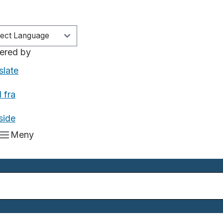
ered by
slate
 fra
side
Meny