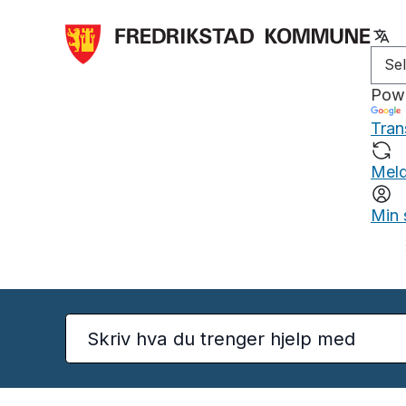
Pow
Tran
Meld
Min 