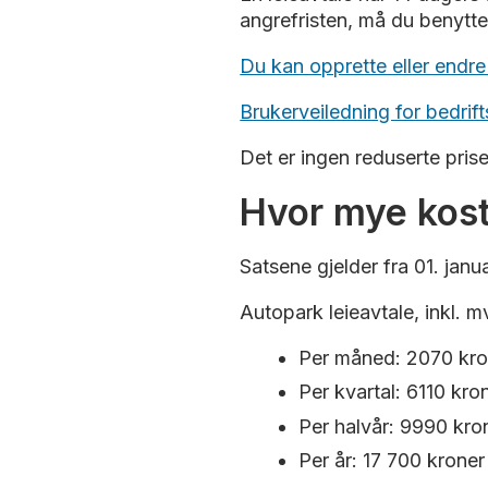
angrefristen, må du benytt
Ønsker du å slette en elb
Du kan opprette eller endre 
St.Hans fjellet P-hus, C
du ned P-appen, blir bet
Brukerveiledning for bedrift
Bruker du EasyPark-appen
Det er ingen reduserte priser
Hvor mye kost
Satsene gjelder fra 01. jan
Autopark leieavtale, inkl. m
Per måned: 2070 kr
Per kvartal: 6110 kro
Per halvår: 9990 kr
Per år: 17 700 krone