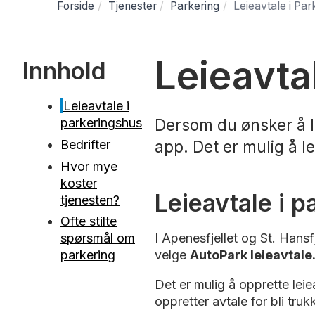
Forside
Tjenester
Parkering
Leieavtale i Pa
Leieavta
Innhold
Leieavtale i
parkeringshus
Dersom du ønsker å le
Bedrifter
app. Det er mulig å l
Hvor mye
koster
Leieavtale i 
tjenesten?
Ofte stilte
I Apenesfjellet og St. Hansf
spørsmål om
velge
AutoPark leieavtale
parkering
Det er mulig å opprette leie
oppretter avtale for bli truk