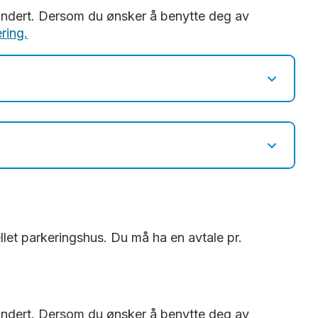
refundert. Dersom du ønsker å benytte deg av
ring.
uksjonene i appen. Registrer deg som
en.
6-6302093467d9
-9db0-6c6019bb4a65
Cityterminalen
-cefafb52df41
ellet parkeringshus. Du må ha en avtale pr.
refundert. Dersom du ønsker å benytte deg av