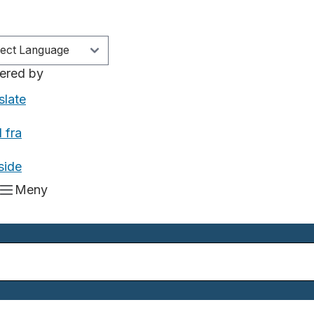
ered by
slate
 fra
side
Meny