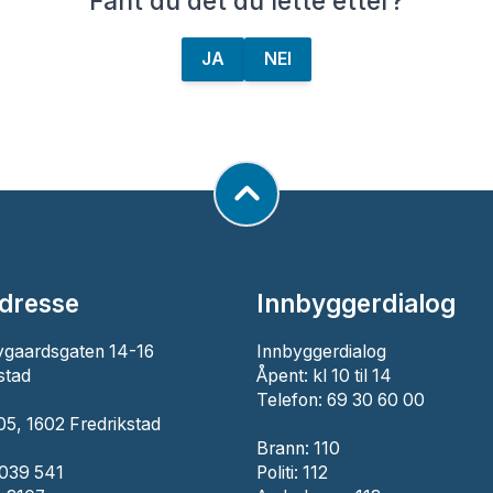
Fant du det du lette etter?
JA
NEI
dresse
Innbyggerdialog
ygaardsgaten 14-16
Innbyggerdialog
stad
Åpent: kl 10 til 14
Telefon: 69 30 60 00
5, 1602 Fredrikstad
Brann:
110
 039 541
Politi:
112