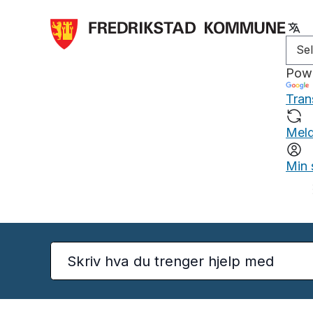
Pow
Tran
Meld
Min 