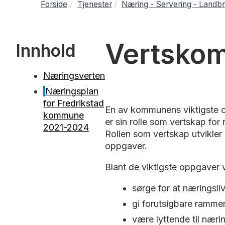
Forside
Tjenester
Næring - Servering - Landb
Vertskom
Innhold
Næringsverten
Næringsplan
for Fredrikstad
En av kommunens viktigste op
kommune
er sin rolle som vertskap f
2021-2024
Rollen som vertskap utvikler
oppgaver.
Blant de viktigste oppgaver 
sørge for at næringsli
gi forutsigbare rammer
være lyttende til næri