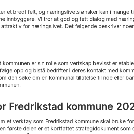
et bredt felt, og næringslivets ønsker kan i mange til
e innbyggere. Vi tror at god og tett dialog med nærings
attraktiv for næringslivet. Det følgende beskriver no
n
t kommunen er sin rolle som vertskap bevisst er etab
 følge opp og bistå bedrifter i deres kontakt med ko
om den søke om en kommunal tillatelse til noe eller ba
kommunen.
or Fredrikstad kommune 20
m et verktøy som Fredrikstad kommune skal bruke for å 
en første delen er et kortfattet strategidokument som om