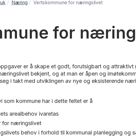
ruk
Næring
Vertskommune for næringslivet
mune for nærings
pgaver er å skape et godt, forutsigbart og attraktivt 
or næringslivet bekjent, og at man er åpen og imøteko
 seg i takt med utviklingen av nye og eksisterende nær
vi som kommune har i dette feltet er å
vets arealbehov ivaretas
 for næringslivet
ngslivets behov i forhold til kommunal planlegging og