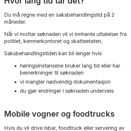
Hvor lang tid tar det?
Priser er inklusiv moms.
Du må regne med en saksbehandlingstid på 2
Årsleie av offentlig areal til uteservering, pris
måneder.
per m²
Når vi mottar søknaden vil vi innhente uttalelser fra
For areal liggende til Vesterelven: 1035
politiet, kemnerkontoret og skatteetaten.
kroner
Saksbehandlingstiden kan bli lenger hvis
For areal i sentrum (bykjernen): 725
kroner
høringsinstansene bruker lang tid eller har
For areal i Gamlebyen: 400 kroner
bemerkninger til søknaden
For areal ellers i kommunen: 210 kroner
vi mangler nødvendig dokumentasjon
Årsleie av torgareal til salg av mat fra
du gjør endringer i søknaden underveis
salgsvogn: 10 370 kroner
Mobile vogner og foodtrucks
Hvis du vil drive isbar, foodtruck eller servering av