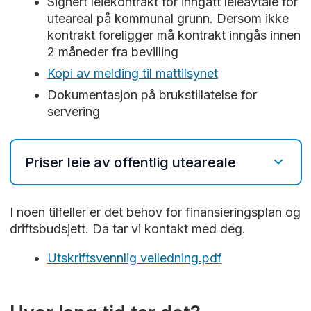
Signert leiekontrakt for inngått leieavtale for
uteareal på kommunal grunn. Dersom ikke
kontrakt foreligger må kontrakt inngås innen
2 måneder fra bevilling
Kopi av melding til mattilsynet
Dokumentasjon på brukstillatelse for
servering
Priser leie av offentlig uteareale
Satsene nedenfor gjelder fra 01. januar 2026
I noen tilfeller er det behov for finansieringsplan og
driftsbudsjett. Da tar vi kontakt med deg.
Leie av kommunal grunn til uteservering
følger perioden for innvilget skjenkebevilling
Utskriftsvennlig veiledning.pdf
og er minste leietid. Dersom det i perioden
oppstår endringer utstedes ny avtale fra
avtalt dato.