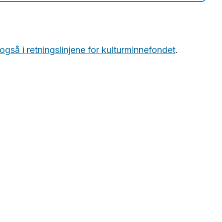
også i retningslinjene for kulturminnefondet
.
 bevares og aktiviseres som grunnlag for
v årlige budsjettvedtak.
mentert tilstand kan komme i betraktning.
annen måte.