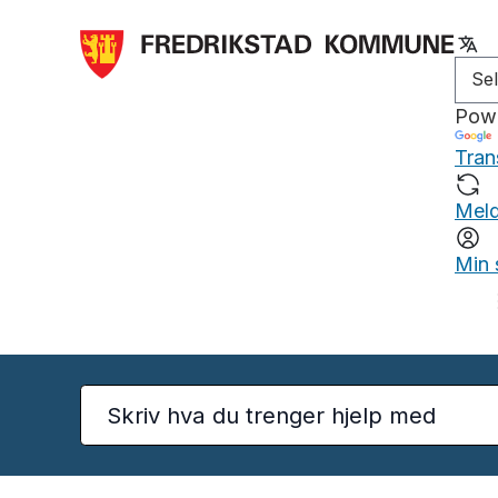
Pow
Tran
Meld
Min 