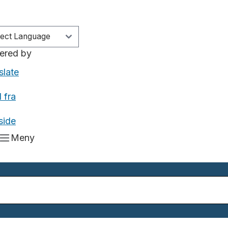
ered by
slate
 fra
side
Meny