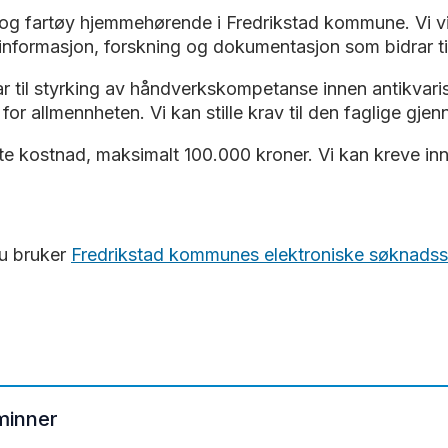
 og fartøy hjemmehørende i Fredrikstad kommune. Vi vil 
g, informasjon, forskning og dokumentasjon som bidrar t
drar til styrking av håndverkskompetanse innen antikvar
ig for allmennheten. Vi kan stille krav til den faglige gj
gte kostnad, maksimalt 100.000 kroner. Vi kan kreve i
du bruker
Fredrikstad kommunes elektroniske søknads
rminner