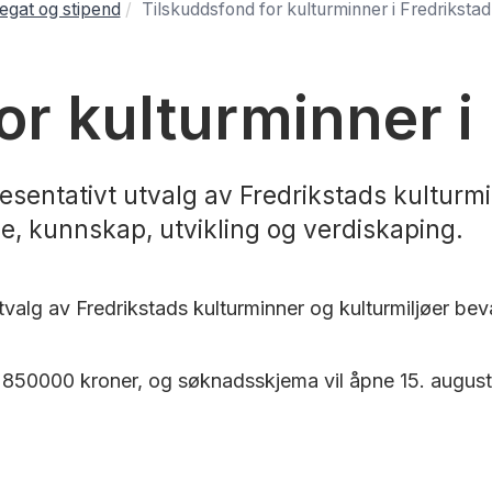
legat og stipend
Tilskuddsfond for kulturminner i Fredrikstad
or kulturminner i
presentativt utvalg av Fredrikstads kultur
e, kunnskap, utvikling og verdiskaping.
 utvalg av Fredrikstads kulturminner og kulturmiljøer b
å 850000 kroner, og søknadsskjema vil åpne 15. augus