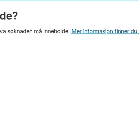
d for kulturminner i Fredrikstad
lde?
hva søknaden må inneholde.
Mer informasjon finner du 
ivt utvalg av Fredrikstads kulturminner og kulturmiljøer
.
inner og fartøy hjemmehørende i Fredrikstad kommune.
nd for kulturminner og de økonomiske rammene følger a
behandling av søknader:
g, reparasjoner og istandsetting. Tilbakeføring til doku
ktning.
mell vernestatus eller er registrert som verneverdig på 