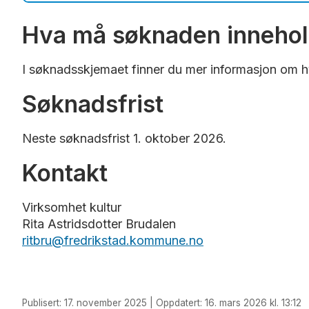
Retningslinjer for tilskuddsfon
Hva må søknaden inneho
§ 1. Formål
I søknadsskjemaet finner du mer informasjon om 
Tilskuddsfondet skal bidra til at et representat
opplevelse, kunnskap, utvikling og verdiskaping
Søknadsfrist
§ 2. Virkeområde
Neste søknadsfrist 1. oktober 2026.
Tilskudd kan gis til bevaring av faste kulturm
Kontakt
§ 3. Økonomiske rammer
Fredrikstad Bystyre har etablert et tilskuddsfo
Virksomhet kultur
§ 4. Følgende kriterier legges til grunn for 
Rita Astridsdotter Brudalen
ritbru@fredrikstad.kommune.no
Vi vil prioritere fysiske tiltak som sikrin
Særlig viktige interiør kan komme i betra
Vi vil prioritere kulturminner som har for
Publisert: 17. november 2025 | Oppdatert: 16. mars 2026 kl. 13:12