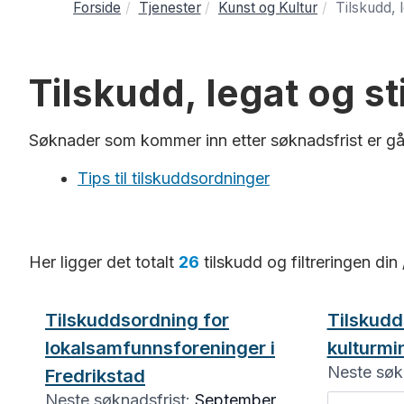
Forside
Tjenester
Kunst og Kultur
Tilskudd, 
Tilskudd, legat og s
Søknader som kommer inn etter søknadsfrist er gå
Tips til tilskuddsordninger
Her ligger det totalt
26
tilskudd og filtreringen din 
Tilskuddsordning for
Tilskudd
lokalsamfunnsforeninger i
kulturmi
Neste søkn
Fredrikstad
Neste søknadsfrist:
September