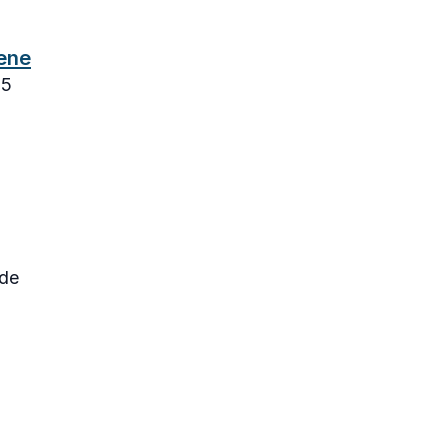
ene
05
de