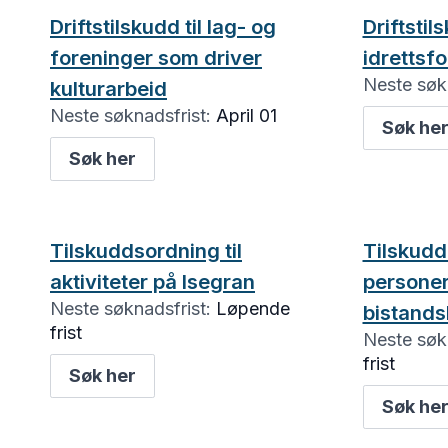
Driftstilskudd til lag- og
Driftstils
foreninger som driver
idrettsf
Neste søkn
kulturarbeid
Neste søknadsfrist:
April 01
Søk he
Søk her
Tilskuddsordning til
Tilskudd t
aktiviteter på Isegran
persone
Neste søknadsfrist:
Løpende
bistand
frist
Neste søkn
frist
Søk her
Søk he