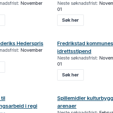
adsfrist:
November
Neste søknadsfrist:
Novem
01
r
Søk her
deriks Hederspris
Fredrikstad kommune
adsfrist:
November
idrettsstipend
Neste søknadsfrist:
Novem
01
r
Søk her
til
Spillemidler kulturbyg
ngsarbeid i regi
arenaer
Neste søknadsfrist:
Februa