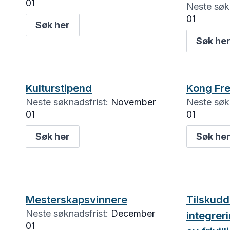
01
Neste søkn
01
Søk her
Søk he
Kulturstipend
Kong Fre
Neste søknadsfrist:
November
Neste søkn
01
01
Søk her
Søk he
Mesterskapsvinnere
Tilskudd 
Neste søknadsfrist:
December
integreri
01