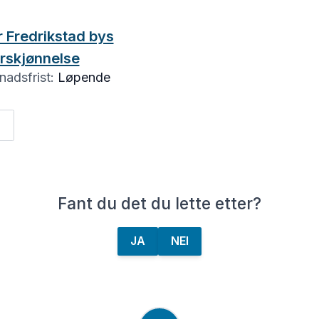
r Fredrikstad bys
orskjønnelse
adsfrist:
Løpende
r
Fant du det du lette etter?
JA
NEI