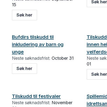
Søk he
15
Søk her
Bufdirs tilskudd til
Tilskudd
inkludering av barn og
innen he
unge
velferd
Neste søknadsfrist:
October 31
Neste søkn
01
Søk her
Søk he
Tilskudd til festivaler
Spillemidl
Neste søknadsfrist:
November
idrettsa