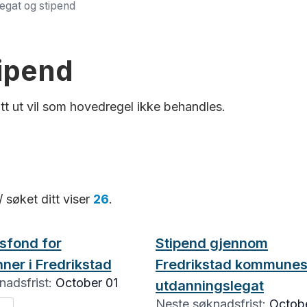
legat og stipend
tipend
tt ut vil som hovedregel ikke behandles.
/ søket ditt viser
26
.
sfond for
Stipend gjennom
nner i Fredrikstad
Fredrikstad kommune
adsfrist:
October 01
utdanningslegat
Neste søknadsfrist:
Octobe