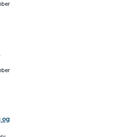
ber
s
ber
g og
ry