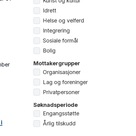
Kunst og kultur
Idrett
Helse og velferd
Integrering
Sosiale formål
Bolig
Mottakergrupper
ber
Organisasjoner
Lag og foreninger
Privatpersoner
Søknadsperiode
Engangsstøtte
i
Årlig tilskudd