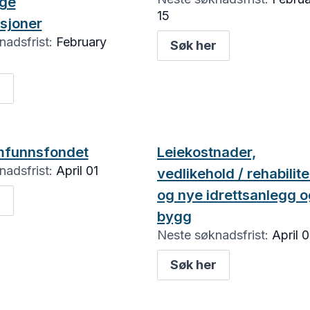
ige
15
sjoner
adsfrist:
February
Søk her
r
mfunnsfondet
Leiekostnader,
adsfrist:
April 01
vedlikehold / rehabilit
og nye idrettsanlegg o
r
bygg
Neste søknadsfrist:
April 0
Søk her