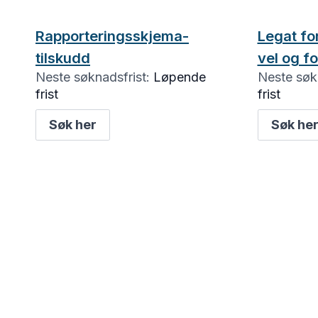
Rapporteringsskjema-
Legat fo
tilskudd
vel og f
Neste søknadsfrist:
Løpende
Neste søkn
frist
frist
Søk her
Søk he