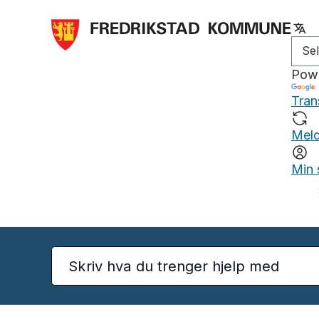
Pow
Tran
Meld
Min 