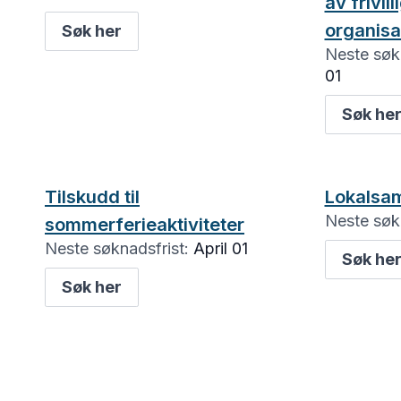
av frivill
organisa
Søk her
Neste søkn
01
Søk he
Tilskudd til
Lokalsa
Neste søkn
sommerferieaktiviteter
Neste søknadsfrist:
April 01
Søk he
Søk her