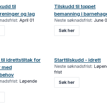
kudd til
Tilskudd til toppet
oreninger og lag
bemanning i barnehag
adsfrist:
April 01
Neste søknadsfrist:
June 
r
Søk her
il idrettstiltak for
Starttilskudd - idrett
Neste søknadsfrist:
Løpen
r med
frist
sbehov
adsfrist:
Løpende
Søk her
r