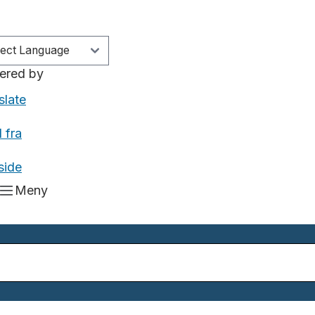
ered by
slate
 fra
side
Meny