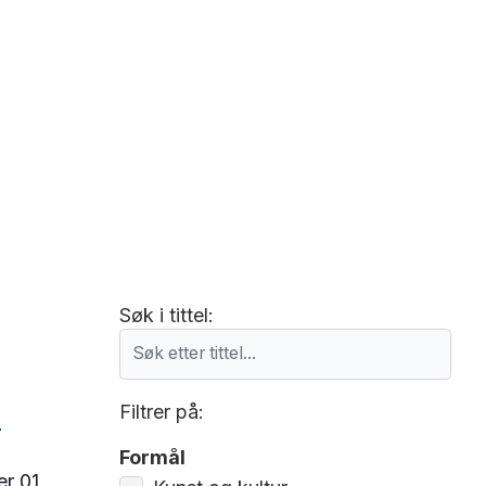
Søk i tittel:
Filtrer på:
s
Formål
r 01