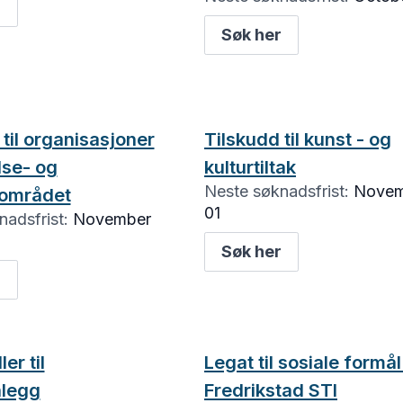
r
Søk her
 til organisasjoner
Tilskudd til kunst - og
lse- og
kulturtiltak
Neste søknadsfrist:
Novem
sområdet
01
adsfrist:
November
Søk her
r
er til
Legat til sosiale formål 
nlegg
Fredrikstad STI