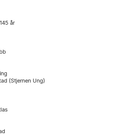
 145 år
ubb
ning
tad (Stjernen Ung)
las
tad