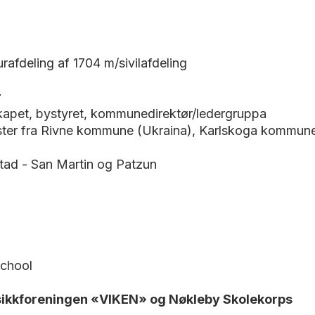
rafdeling af 1704 m/sivilafdeling
r
skapet, bystyret, kommunedirektør/ledergruppa
ster fra Rivne kommune (Ukraina), Karlskoga kommune
tad - San Martin og Patzun
 School
sikkforeningen «VIKEN» og Nøkleby Skolekorps