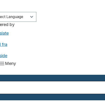
ered by
slate
 fra
side
Meny