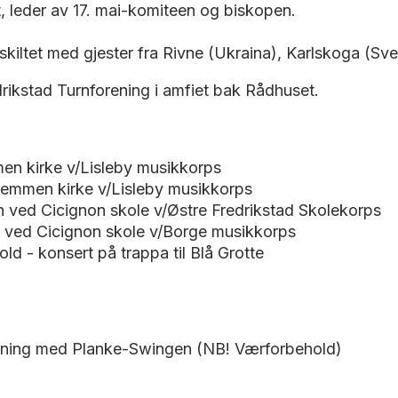
 leder av 17. mai-komiteen og biskopen.
iltet med gjester fra Rivne (Ukraina), Karlskoga (Sv
drikstad Turnforening i amfiet bak Rådhuset.
men kirke v/Lisleby musikkorps
lemmen kirke v/Lisleby musikkorps
en ved Cicignon skole v/Østre Fredrikstad Skolekorps
en ved Cicignon skole v/Borge musikkorps
ld - konsert på trappa til Blå Grotte
sning med Planke-Swingen (NB! Værforbehold)