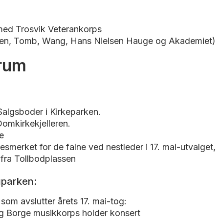
 med Trosvik Veterankorps
mmen, Tomb, Wang, Hans Nielsen Hauge og Akademiet)
trum
 Salgsboder i Kirkeparken.
Domkirkekjelleren.
e
nesmerket for de falne ved nestleder i 17. mai-utvalget
 fra Tollbodplassen
parken:
som avslutter årets 17. mai-tog:
g Borge musikkorps holder konsert