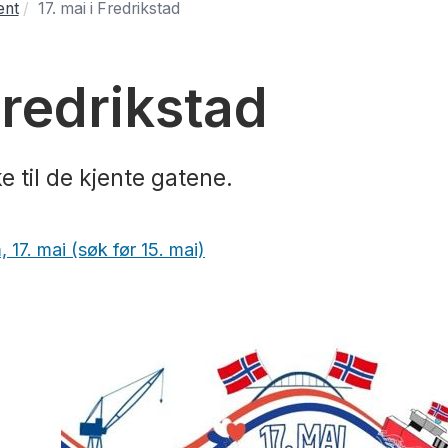
ent
17. mai i Fredrikstad
 Fredrikstad
ke til de kjente gatene.
m, 17. mai (søk før 15. mai)