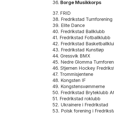
36.
Borge Musikkorps
37. FRID
38. Fredrikstad Turnforening
39. Elite Dance
40. Fredrikstad Ballklubb
41. Fredrikstad Fotballklubb
42. Fredrikstad Basketballkl
43. Fredrikstad Kunstløp
44. Gressvik BMX
45. Nedre Glomma Turnfore
46. Stjernen Hockey Fredriks
47. Trommisjentene
48. Kongsten IF
49. Kongstensvømmerne
50. Fredrikstad Bryteklubb At
51. Fredrikstad roklubb
52. Ukrainere i Fredrikstad
53. Polsk forening i Fredriks