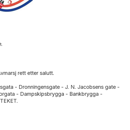
.
arsj rett etter salutt.
sgata - Dronningensgate - J. N. Jacobsens gate -
Storgata - Dampskipsbrygga - Bankbrygga -
IOTEKET.