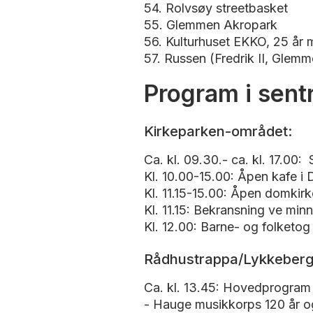
54. Rolvsøy streetbasket
55. Glemmen Akropark
56. Kulturhuset EKKO, 25 år
57. Russen (Fredrik II, Gle
Program i sen
Kirkeparken-området:
Ca. kl. 09.30.- ca. kl. 17.00:
Kl. 10.00-15.00: Åpen kafe i 
Kl. 11.15-15.00: Åpen domkirk
Kl. 11.15: Bekransning ve min
Kl. 12.00: Barne- og folketog
Rådhustrappa/Lykkeberg
Ca. kl. 13.45: Hovedprogram 
- Hauge musikkorps 120 år o