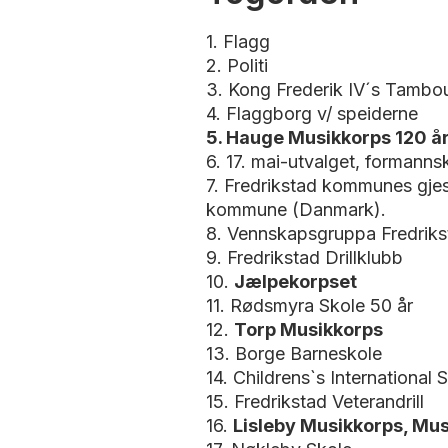
1. Flagg
2. Politi
3. Kong Frederik IV´s Tambou
4. Flaggborg v/ speiderne
5. Hauge Musikkorps 120 å
6. 17. mai-utvalget, formann
7. Fredrikstad kommunes gje
kommune (Danmark).
8. Vennskapsgruppa Fredriks
9. Fredrikstad Drillklubb
10.
Jælpekorpset
11. Rødsmyra Skole 50 år
12.
Torp Musikkorps
13. Borge Barneskole
14. Childrens`s International
15. Fredrikstad Veterandrill
16.
Lisleby Musikkorps, Mu