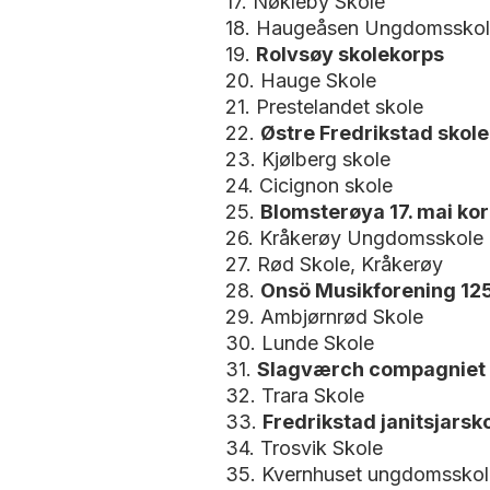
17. Nøkleby Skole
18. Haugeåsen Ungdomssko
19.
Rolvsøy skolekorps
20. Hauge Skole
21. Prestelandet skole
22.
Østre Fredrikstad skol
23. Kjølberg skole
24. Cicignon skole
25.
Blomsterøya 17. mai ko
26. Kråkerøy Ungdomsskol
27. Rød Skole, Kråkerøy
28.
Onsö Musikforening 125
29. Ambjørnrød Skole
30. Lunde Skole
31.
Slagværch compagniet
32. Trara Skole
33.
Fredrikstad janitsjars
34. Trosvik Skole
35. Kvernhuset ungdomsskol