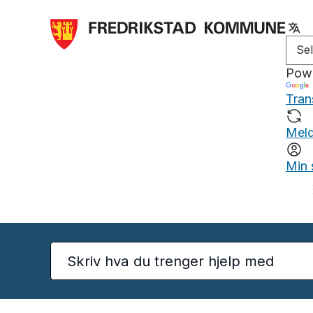
Pow
Tran
Meld
Min 