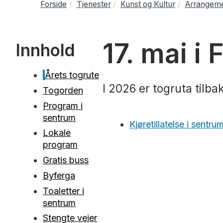
Forside
Tjenester
Kunst og Kultur
Arrangem
17. mai i
Innhold
Årets togrute
I 2026 er togruta tilba
Togorden
Program i
sentrum
Kjøretillatelse i sentru
Lokale
program
Gratis buss
Byferga
Toaletter i
sentrum
Stengte veier