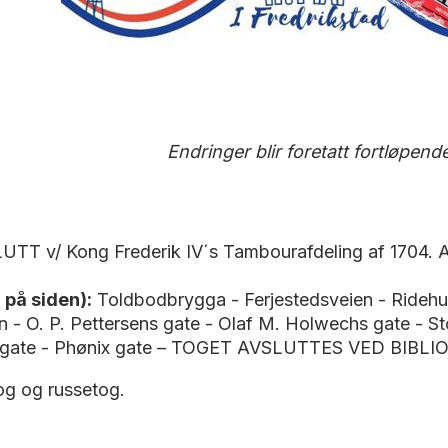
Endringer blir foretatt fortløpende
UTT v/ Kong Frederik IV´s Tambourafdeling af 1704. Avm
 på siden):
Toldbodbrygga - Ferjestedsveien - Ridehu
n - O. P. Pettersens gate - Olaf M. Holwechs gate - 
ds gate - Phønix gate – TOGET AVSLUTTES VED BIBL
tog og russetog.