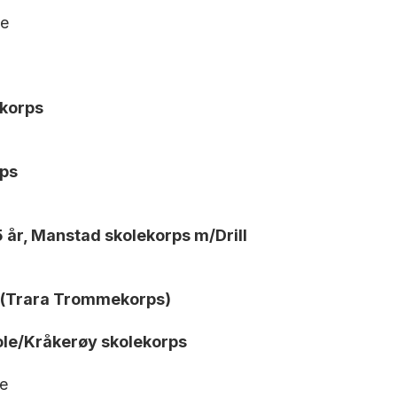
le
ekorps
rps
e
 år, Manstad skolekorps m/Drill
 (Trara Trommekorps)
kole/Kråkerøy skolekorps
e