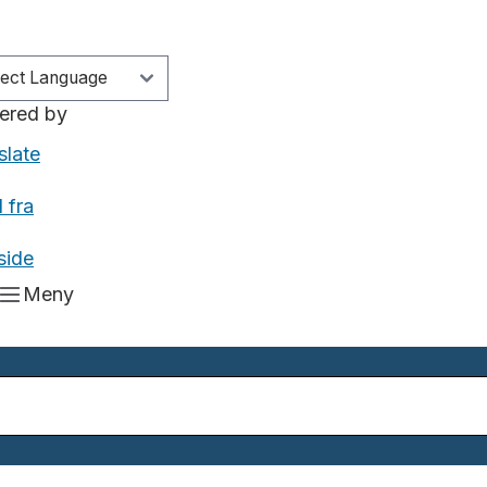
ered by
slate
 fra
side
Meny