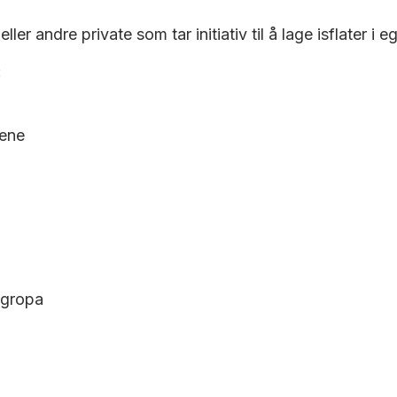
ler andre private som tar initiativ til å lage isflater i e
:
lene
dgropa