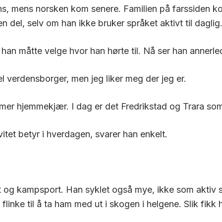
s, mens norsken kom senere. Familien på farssiden k
n del, selv om han ikke bruker språket aktivt til daglig
 han måtte velge hvor han hørte til. Nå ser han annerle
el verdensborger, men jeg liker meg der jeg er.
t mer hjemmekjær. I dag er det Fredrikstad og
Trara
som
vitet betyr i hverdagen, svarer han enkelt.
t og kampsport. Han syklet også mye, ikke som aktiv s
ke til å ta ham med ut i skogen i helgene. Slik fikk han