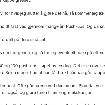
r klippe gresset.
v, for hvis jeg slutter å gjøre det nå, så kommer jeg ikke
r holdt fast ved gjennom mange år: Push-ups.
Og da sn
fordelt på flere små sett.
s
om morgenen, og så tar jeg eventuelt noen på etter
 40 og 100 push-ups
i løpet av en dag. Det er en øvelse 
. Beina mener han at han får brukt når han går trapper,
ller best. Ofte går turene ved dammene i Bjørndalen ell
for sti også, og gjøre turen til en lengre ekskursjon.