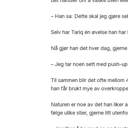
det handler om å vaske bilen elle
– Han sa: Dette skal jeg gjøre sel
Selv har Tariq én øvelse han ha
Nå gjør han det hver dag, gjerne 
– Jeg tar noen sett med push-up
Til sammen blir det ofte mellom
han får brukt mye av overkroppen
Naturen er noe av det han liker a
følge ulike stier, gjerne litt uten