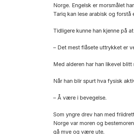
Norge. Engelsk er morsmålet han
Tariq kan lese arabisk og forstå e
Tidligere kunne han kjenne på at
– Det mest flåsete uttrykket er v
Med alderen har han likevel blit
Når han blir spurt hva fysisk akti
– Å være i bevegelse.
Som yngre drev han med friidret
Norge var moren og bestemoren flin
gå mye og være ute.