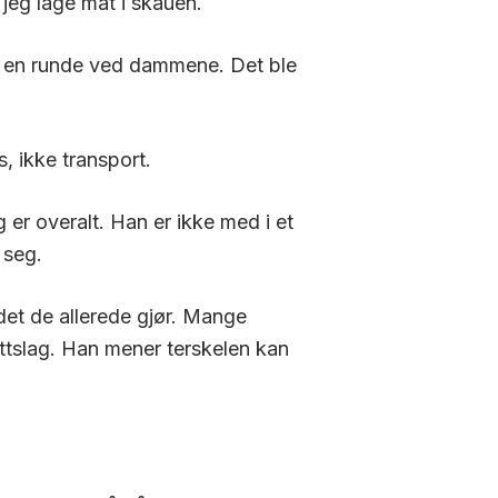
 jeg lage mat i skauen.
il en runde ved dammene. Det ble
s, ikke transport.
 er overalt. Han er ikke med i et
 seg.
 det de allerede gjør. Mange
ettslag. Han mener terskelen kan