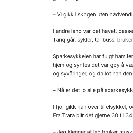
– Vi gikk i skogen uten nødvendi
I andre land var det havet, basse
Tariq går, sykler, tar buss, bruk
Sparkesykkelen har fulgt ham len
hjem og syntes det var gøy å vær
og syvåringer, og da lot han den 
– Nå er det jo alle på sparkesyk
I fjor gikk han over til elsykkel,
Fra
Trara
blir det gjerne 30 til 34
– Jeg kjenner at jeg bruker musku