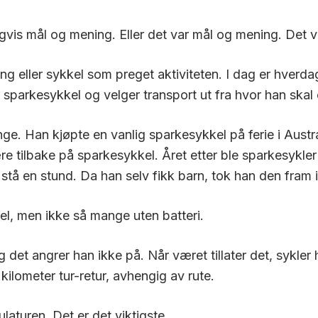
gvis mål og mening. Eller det var mål og mening. Det v
ng eller sykkel som preget aktiviteten. I dag er hverda
er sparkesykkel og velger transport ut fra hvor han skal
ge. Han kjøpte en vanlig sparkesykkel på ferie i Austr
e tilbake på sparkesykkel. Året etter ble sparkesykler
stå en stund. Da han selv fikk barn, tok han den fram i
kel, men ikke så mange uten batteri.
 og det angrer han ikke på. Når været tillater det, sykler
 kilometer tur-retur, avhengig av rute.
laturen. Det er det viktigste.