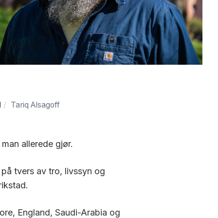
d
Tariq Alsagoff
 man allerede gjør.
på tvers av tro, livssyn og
ikstad.
pore, England, Saudi-Arabia og