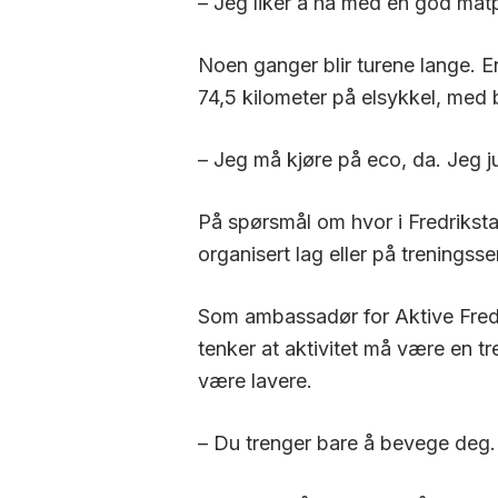
– Jeg liker å ha med en god matpa
Noen ganger blir turene lange. E
74,5 kilometer på elsykkel, med
– Jeg må kjøre på
eco, da. Jeg j
På spørsmål om hvor i Fredrikstad
organisert lag eller på trenings
Som ambassadør for Aktive Fredrik
tenker at aktivitet må være en tr
være lavere.
– Du trenger bare å bevege deg.