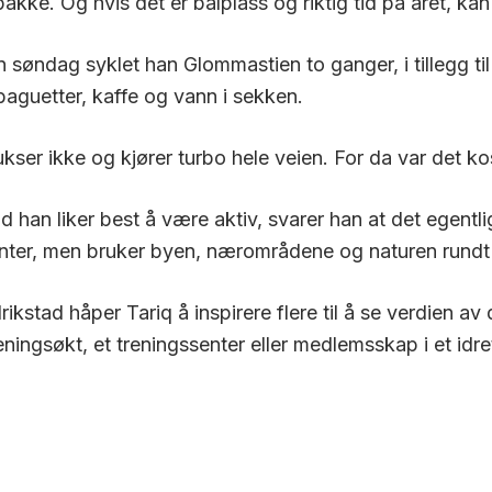
kke. Og hvis det er bålplass og riktig tid på året, kan
n søndag syklet han Glommastien to ganger, i tillegg t
baguetter, kaffe og vann i sekken.
ukser ikke og kjører turbo hele veien. For da var det ko
 han liker best å være aktiv, svarer han at det egentlig
senter, men bruker byen, nærområdene og naturen rundt
stad håper Tariq å inspirere flere til å se verdien av
eningsøkt, et
treningssenter eller
medlemsskap
i et idr