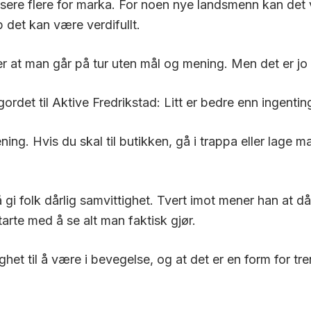
sere flere for marka. For noen nye landsmenn kan det 
 det kan være verdifullt.
 at man går på tur uten mål og mening. Men det er jo 
det til Aktive Fredrikstad: Litt er bedre enn ingentin
ing. Hvis du skal til butikken, gå i trappa eller lage ma
 gi folk dårlig samvittighet. Tvert imot mener han at då
tarte med å se alt man faktisk gjør.
het til å være i bevegelse, og at det er en form for tr