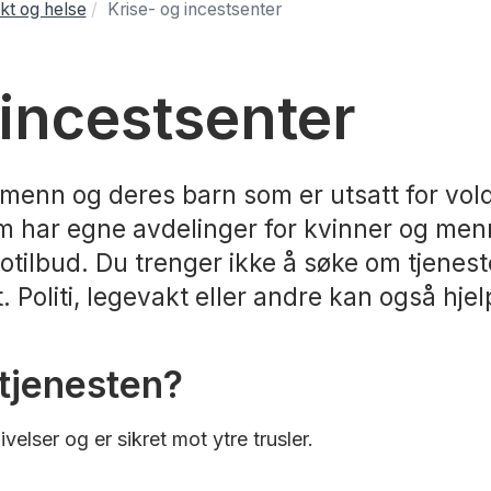
kt og helse
Krise- og incestsenter
 incestsenter
 menn og deres barn som er utsatt for vold
om har egne avdelinger for kvinner og men
otilbud. Du trenger ikke å søke om tjenes
. Politi, legevakt eller andre kan også hje
tjenesten?
elser og er sikret mot ytre trusler.