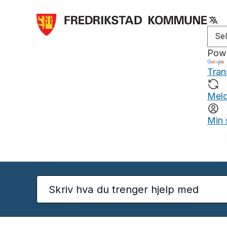
Pow
Tran
Meld
Min 