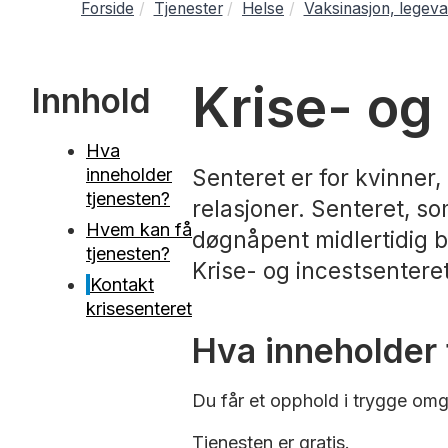
Forside
Tjenester
Helse
Vaksinasjon, legeva
Krise- og
Innhold
Hva
inneholder
Senteret er for kvinner,
tjenesten?
relasjoner. Senteret, s
Hvem kan få
døgnåpent midlertidig b
tjenesten?
Krise- og incestsenteret
Kontakt
krisesenteret
Hva inneholder 
Du får et opphold i trygge omgiv
Tjenesten er gratis.