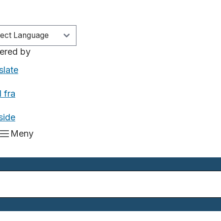
ered by
slate
 fra
side
Meny