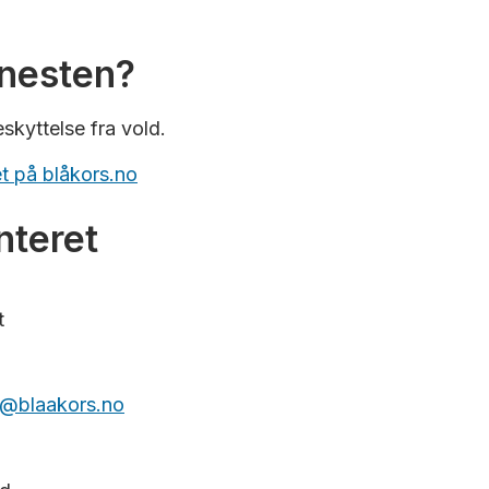
enesten?
kyttelse fra vold.
t på blåkors.no
nteret
t
ad@blaakors.no