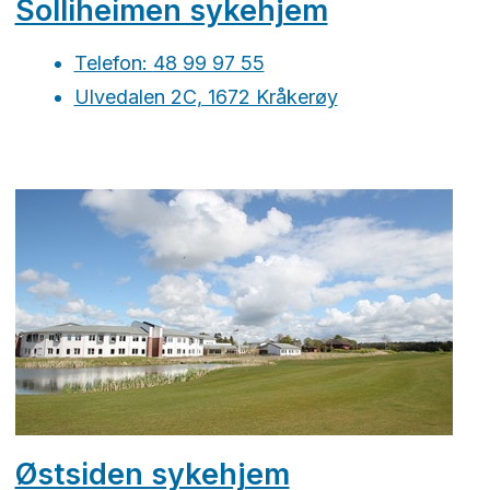
Solliheimen sykehjem
Telefon:
48 99 97 55
Ulvedalen 2C, 1672 Kråkerøy
Østsiden sykehjem