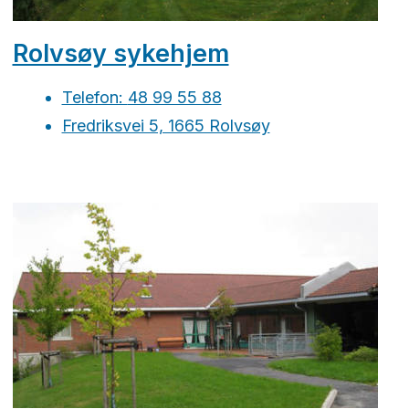
Rolvsøy sykehjem
Telefon:
48 99 55 88
Fredriksvei 5, 1665 Rolvsøy