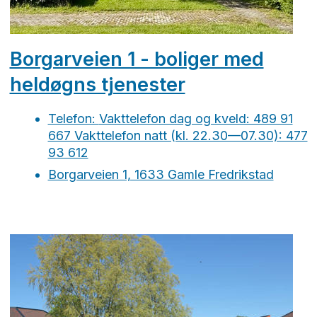
Borgarveien 1 - boliger med
heldøgns tjenester
Telefon:
Vakttelefon dag og kveld: 489 91
667 Vakttelefon natt (kl. 22.30—07.30): 477
93 612
Borgarveien 1, 1633 Gamle Fredrikstad