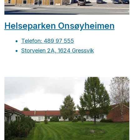
Helseparken Onsøyheimen
Telefon:
489 97 555
Storveien 2A, 1624 Gressvik