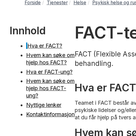
Forside
Tjenester
Helse
Psykisk helse og ru
FACT-t
Innhold
Hva er FACT?
FACT (Flexible Ass
Hvem kan søke om
hjelp hos FACT?
behandling.
Hva er FACT-ung?
Hvem kan søke om
Hva er FACT
hjelp hos FACT-
ung?
Teamet i FACT består av 
Nyttige lenker
psykiske lidelser og/elle
Kontaktinformasjon
at du får hjelp på tvers a
Hvem kan sø