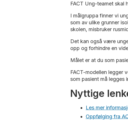
FACT Ung-teamet skal hje
I målgruppa finner vi un
som av ulike grunner iso
skolen, misbruker rusmidl
Det kan også være unge s
opp og forhindre en vider
Målet er at du som pasien
FACT-modellen legger vekt
som pasient må legges inn
Nyttige lenk
Les mer informas
Oppfølging fra A