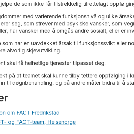
lpe de som ikke får tilstrekkelig tilrettelagt oppfølgi
gdommer med varierende funksjonsnivå og ulike årsaker
lerer seg, som strever med psykiske vansker, som vegr
er, har vansker med å omgås andre sosialt, eller er invol
om har en uavdekket årsak til funksjonssvikt eller noen
e alvorlig skjevutvikling.
t skal få helhetlige tjenester tilpasset deg.
 på at teamet skal kunne tilby tettere oppfølging i kri
 til døgnbehandling, og på andre måter bidra til å stab
er
jon om FACT Fredrikstad
CT- og FACT-team, Helsenorge