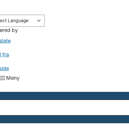
ered by
slate
 fra
side
Meny