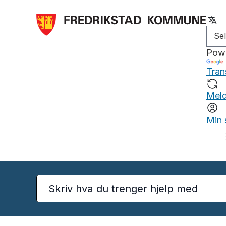
Pow
Tran
Meld
Min 