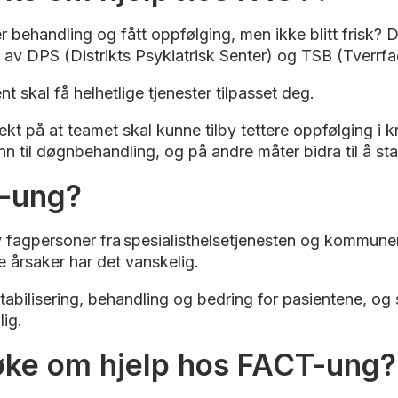
 behandling og fått oppfølging, men ikke blitt frisk? 
v DPS (Distrikts Psykiatrisk Senter) og TSB (Tverrfag
t skal få helhetlige tjenester tilpasset deg.
 på at teamet skal kunne tilby tettere oppfølging i kri
 til døgnbehandling, og på andre måter bidra til å stab
T-ung?
 fagpersoner fra spesialisthelsetjenesten og kommune
e årsaker har det vanskelig.
tabilisering, behandling og bedring for pasientene, og si
lig.
ke om hjelp hos FACT-ung?