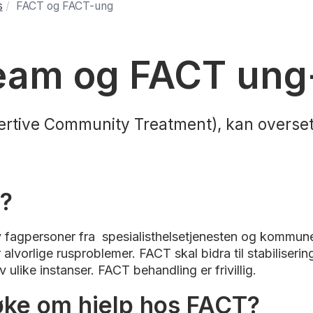
s
FACT og FACT-ung
eam og FACT ung
ertive Community Treatment), kan oversett
?
fagpersoner fra spesialisthelsetjenesten og kommunen.
r alvorlige rusproblemer. FACT skal bidra til stabiliser
v ulike instanser. FACT behandling er frivillig.
ke om hjelp hos FACT?