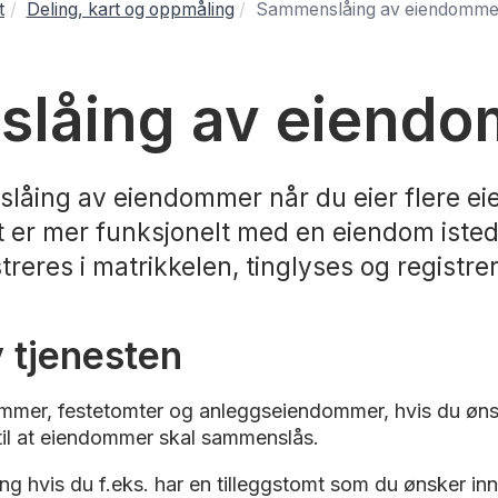
t
Deling, kart og oppmåling
Sammenslåing av eiendomme
låing av eiend
åing av eiendommer når du eier flere ei
t er mer funksjonelt med en eiendom isted
eres i matrikkelen, tinglyses og registre
v tjenesten
mer, festetomter og anleggseiendommer, hvis du ønsker
til at eiendommer skal sammenslås.
 hvis du f.eks. har en tilleggstomt som du ønsker innle