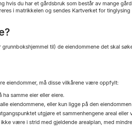
g hvis du har et gårdsbruk som består av mange gårds
eres i matrikkelen og sendes Kartverket for tinglysing 
e?
har grunnbokshjemmel til) de eiendommene det skal sø
lere eiendommer, må disse vilkårene være oppfylt:
ha samme eier eller eiere.
 alle eiendommene, eller kun ligge på den eiendommen
tgangspunktet utgjøre et sammenhengene areal eller vol
kke være i strid med gjeldende arealplan, med mindre d