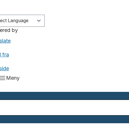
ered by
slate
 fra
side
Meny