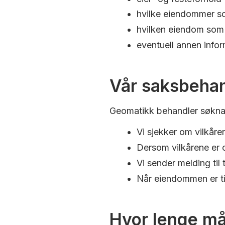
hvilke eiendommer s
hvilken eiendom som 
eventuell annen info
Vår saksbehan
Geomatikk behandler søknad
Vi sjekker om vilkåre
Dersom vilkårene er o
Vi sender melding til 
Når eiendommen er tin
Hvor lenge må 