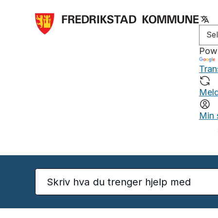
Pow
Tran
Meld
Min 