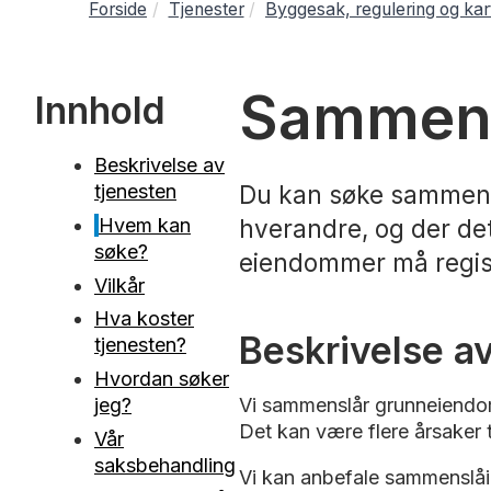
Forside
Tjenester
Byggesak, regulering og kar
Sammens
Innhold
Beskrivelse av
tjenesten
Du kan søke sammensl
Hvem kan
hverandre, og der de
søke?
eiendommer må registr
Vilkår
Hva koster
Beskrivelse a
tjenesten?
Hvordan søker
jeg?
Vi sammenslår grunneiendom
Det kan være flere årsaker 
Vår
saksbehandling
Vi kan anbefale sammenslåing