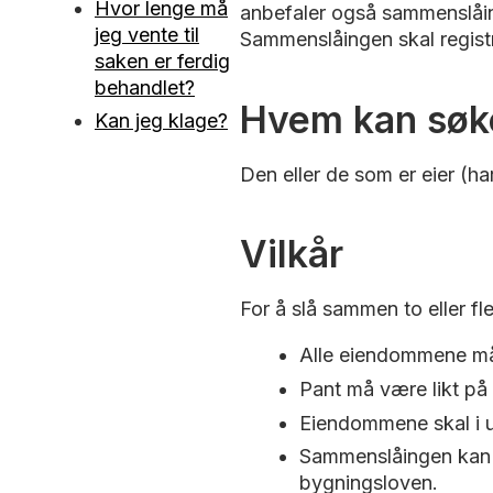
Hvor lenge må
anbefaler også sammenslåin
jeg vente til
Sammenslåingen skal registr
saken er ferdig
behandlet?
Hvem kan søk
Kan jeg klage?
Den eller de som er eier (
Vilkår
For å slå sammen to eller f
Alle eiendommene må 
Pant må være likt på
Eiendommene skal i u
Sammenslåingen kan i
bygningsloven.