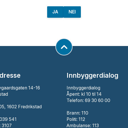
JA
NEI
dresse
Innbyggerdialog
ygaardsgaten 14-16
Innbyggerdialog
stad
Åpent: kl 10 til 14
Telefon: 69 30 60 00
5, 1602 Fredrikstad
Brann:
110
 039 541
Politi:
112
 3107
Ambulanse:
113