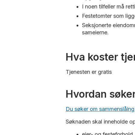
I noen tilfeller må re
Festetomter som ligg
Seksjonerte eiendomm
sameierne.
Hva koster tj
Tjenesten er gratis
Hvordan søker
Du søker om sammenslåing 
Søknaden skal inneholde o
eier- og festeforhold