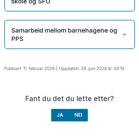
skole og SFO
Aktivitetsplikt etter kap. VIII
Aktivitetsplan kap. VIII
Rutine - overgang fra barnehage til
skole
Meldeskjema for aktivitetsplikt etter
Samarbeid mellom barnehagene og
kap.VIII
Aktiviteter og fokus
PPS
Eksempel observasjonslogg
Informasjon fra overgangssamtale i
barnehagen
Kontaktmøtemal ved oppstart av
Første skoledag
vedtak §31
Publisert: 11. februar 2026 | Oppdatert: 29. juni 2026 kl. 09:19
Samtykkeerklæring - overføring av
opplysninger fra barnehage til skole
Den gode overgangen
Fant du det du lette etter?
Søknadsskjema forsterket
opplæringsarena
JA
NEI