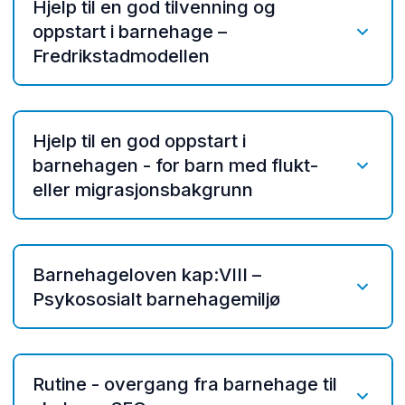
Hjelp til en god tilvenning og
oppstart i barnehage –
Fredrikstadmodellen
Prosedyre - oppstart nye barn i
barnehagen
Hjelp til en god oppstart i
Fredrikstadmodellen - tilvenning og
barnehagen - for barn med flukt-
oppstart
eller migrasjonsbakgrunn
Informasjon til foreldre ved oppstart i
barnehage
Hjelp til en god oppstart i barnehagen
Skjema - opplysninger ved oppstart i
- for barn med flukt- eller
Barnehageloven kap:VIII –
barnehagen
migrasjonsbakgrunn
Psykososialt barnehagemiljø
Tekst - samtykker Vigilo
Eksempel - Oversikt over informasjon
Prosedyre aktivitetsplikt kap. VIII -
barna
§42
Rutine - overgang fra barnehage til
Felles PP - Foreldremøte oppstart
Prosedyre aktivitetsplikt kap. VIII §43