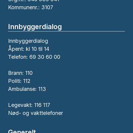
skole hvor de fleste av våre 5 åringer skal
Kommunenr.: 3107
begynne. Gjennom året går vi turer til skolen
og blir kjent med uteområdet.
Innbyggerdialog
Innbyggerdialog
Åpent: kl 10 til 14
Telefon: 69 30 60 00
Brann:
110
Politi:
112
Ambulanse:
113
Legevakt: 116 117
Nød- og vakttelefoner
Generelt