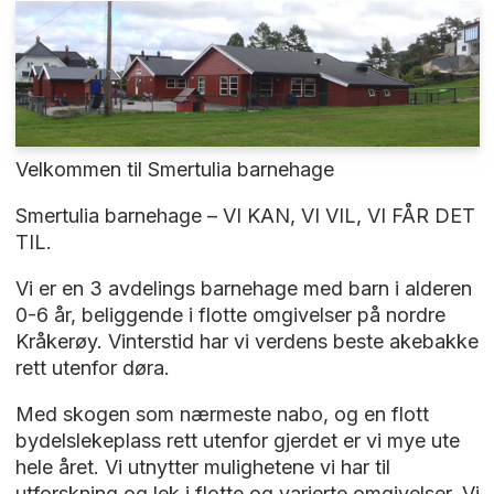
Velkommen til Smertulia barnehage
Smertulia barnehage – VI KAN, VI VIL, VI FÅR DET
TIL.
Vi er en 3 avdelings barnehage med barn i alderen
0-6 år, beliggende i flotte omgivelser på nordre
Kråkerøy. Vinterstid har vi verdens beste akebakke
rett utenfor døra.
Med skogen som nærmeste nabo, og en flott
bydelslekeplass rett utenfor gjerdet er vi mye ute
hele året. Vi utnytter mulighetene vi har til
utforskning og lek i flotte og varierte omgivelser. Vi