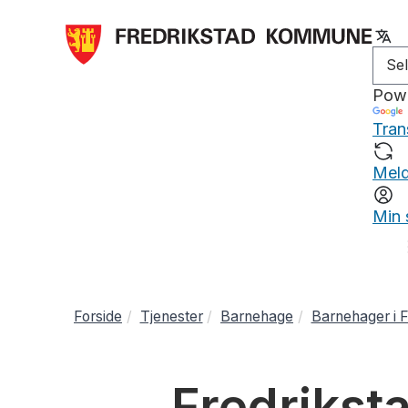
Pow
Tran
Meld
Min 
Forside
Tjenester
Barnehage
Barnehager i F
Fredriks