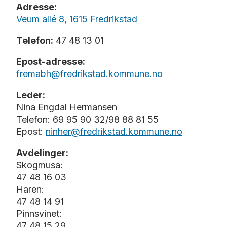
Det velges to representanter fra hver av
har som base for turene våre. Her har vi gapahuk
Adresse:
på ski når det er snø. I tillegg har vi svømmin
SAU – Samarbeidsutvalg bestående av 2 rep
Veum allé 8, 1615 Fredrikstad
FAU har en sosial profil og arrangerer ju
Telefon:
47 48 13 01
forbindelse med 17-mai.
Epost-adresse:
Barnehagen bruker Vigilo, et digitalt kommunik
fremabh@fredrikstad.kommune.no
fridager og sykdom hos barnet.
Leder:
NB!! Ikke bruk Vigilo til sensitiv informasjon.
Nina Engdal Hermansen
Telefon: 69 95 90 32/98 88 81 55
Epost:
ninher@fredrikstad.kommune.no
Avdelinger:
Skogmusa:
47 48 16 03
Haren:
47 48 14 91
Pinnsvinet:
47 48 15 29