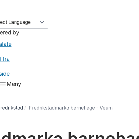
ered by
slate
 fra
side
Meny
redrikstad
Fredrikstadmarka barnehage - Veum
tadmarka barneha