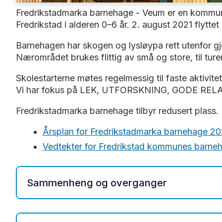
Fredrikstadmarka barnehage - Veum er en kommunal
Fredrikstad i alderen 0–6 år. 2. august 2021 flyttet vi
Barnehagen har skogen og lysløypa rett utenfor gje
Nærområdet brukes flittig av små og store, til ture
Skolestarterne møtes regelmessig til faste aktivit
Vi har fokus på LEK, UTFORSKNING, GODE R
Fredrikstadmarka barnehage tilbyr redusert plass. 
Årsplan for Fredrikstadmarka barnehage 2
Vedtekter for Fredrikstad kommunes barne
Sammenheng og overganger
Å begynne i barnehagen