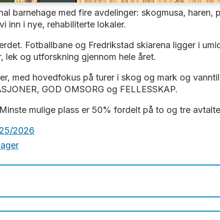
 barnehage med fire avdelinger: skogmusa, haren, pinn
 inn i nye, rehabiliterte lokaler.
rdet. Fotballbane og Fredrikstad skiarena ligger i um
r, lek og utforskning gjennom hele året.
eter, med hovedfokus på turer i skog og mark og vannti
ELASJONER, GOD OMSORG og FELLESSKAP.
Minste mulige plass er 50% fordelt på to og tre avtalte
025/2026
hager