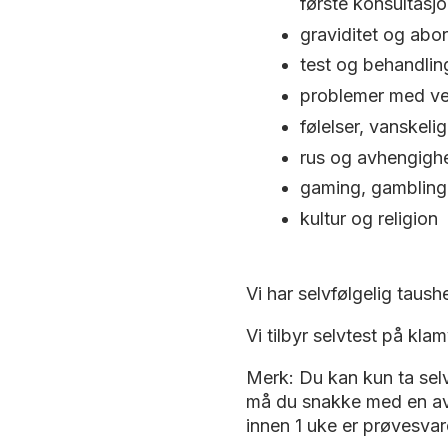
første konsultasjo
graviditet og abor
test og behandling
problemer med ven
følelser, vanskel
rus og avhengigh
gaming, gambling
kultur og religion
Vi har selvfølgelig taushe
Vi tilbyr selvtest på kl
Merk: Du kan kun ta selv
må du snakke med en av o
innen 1 uke er prøvesvar