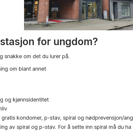
estasjon for ungdom?
 snakke om det du lurer på.
ning om blant annet
ng og kjønnsidentitet
liv
r gratis kondomer, p-stav, spiral og nødprevensjon/angr
ning av spiral og p-stav. For å sette inn spiral må du h