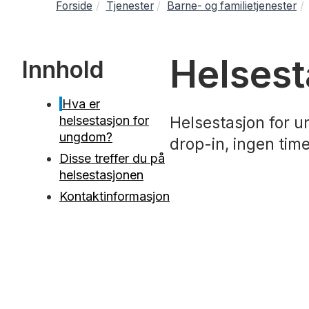
Forside
Tjenester
Barne- og familietjenester
Helsest
Innhold
Hva er
helsestasjon for
Helsestasjon for u
ungdom?
drop-in, ingen tim
Disse treffer du på
helsestasjonen
Kontaktinformasjon