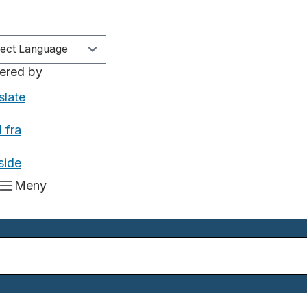
ered by
slate
 fra
side
Meny