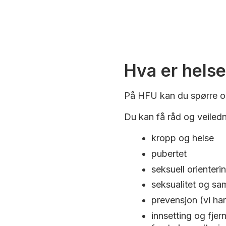
Hva er hels
På HFU kan du spørre og
Du kan få råd og veiled
kropp og helse
pubertet
seksuell orienteri
seksualitet og sam
prevensjon (vi ha
innsetting og fjer