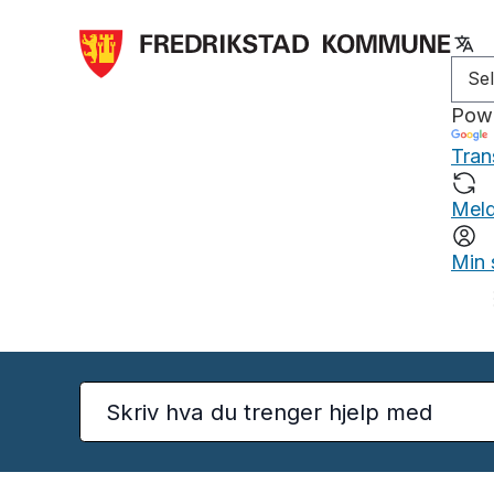
Pow
Tran
Meld
Min 