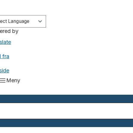
ered by
slate
 fra
side
Meny