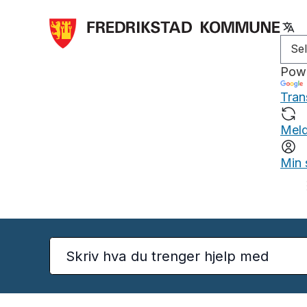
Pow
Tran
Meld
Min 