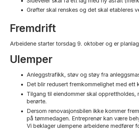
Sideveier skal få ett lag med ny asfalt (merk
Grøfter skal renskes og det skal etableres 
Fremdrift
Arbeidene starter torsdag 9. oktober og er planlagt
Ulemper
Anleggstrafikk, støv og støy fra anleggsmas
Det blir redusert fremkommelighet med ett k
Tilgang til eiendommer skal opprettholdes, m
berørte.
Dersom renovasjonsbilen ikke kommer frem so
på tømmedagen. Entreprenør kan være behjel
Vi beklager ulempene arbeidene medfører fo