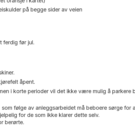
et oransje i kartet)
veiskulder på begge sider av veien
 ferdig før jul.
kiner.
jørefelt åpent.
en i korte perioder vil det ikke være mulig å parkere 
m følge av anleggsarbeidet må beboere sørge for at av
pelig for de som ikke klarer dette selv.
r berørte.