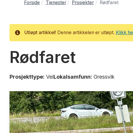
Forside
Tjenester
Prosjekter
Rødfaret
Utløpt artikkel!
Denne artikkelen er utløpt.
Klikk he
Info
Rødfaret
Prosjekttype:
Vei
Lokalsamfunn:
Gressvik