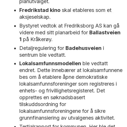
planutvalget.
Fredrikstad kino
skal etableres som et
aksjeselskap.
Bystyret vedtok at Fredriksborg AS kan gå
videre med sitt planarbeid for
Ballastveien
1
på Kråkerøy.
Detaljregulering for
Badehusveien
i
sentrum ble vedtatt.
Lokalsamfunnsmodellen
ble vedtatt
endret. Dette innebærer at lokalsamfunnene
bes om å etablere åpne demokratiske
lokalsamfunnsforeninger som registreres i
enhets- og frivillighetsregisteret. Det
opprettes en søknadsbasert
tilskuddsordning for
lokalsamfunnsforeningene for å sikre
grunnfinansiering av utvalgenes aktivitet.
Tertialrapport for kommunen. Her ble det