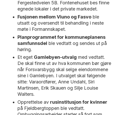
Fergestedveien 5B. Fontenehuset bes finne
egnede lokaler i det private markedet.
Fusjonen mellom Viuno og Fasvo
ble
utsatt og oversendt til behandling i neste
møte i Formannskapet.
Planprogrammet for kommuneplanens
samfunnsdel
ble vedtatt og sendes ut på
høring.
Et eget
Gamlebyen-utvalg
med vedtatt.
De skal finne ut av hva kommunen bør gjøre
når Forsvarsbygg skal selge eiendommene
sine i Gamlebyen. I utvalget skal følgende
sitte: Varaordfører, Anne Undahl, Siri
Martinsen, Erik Skauen og Silje Louise
Walters.
Opprettelse av
rusinstitusjon for kvinner
på Fjeldbergtoppen ble vedtatt.
Ombyggingsarbeider starter så fort som