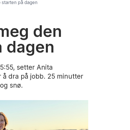
e starten på dagen
 meg den
å dagen
5:55, setter Anita
 å dra på jobb. 25 minutter
 og snø.