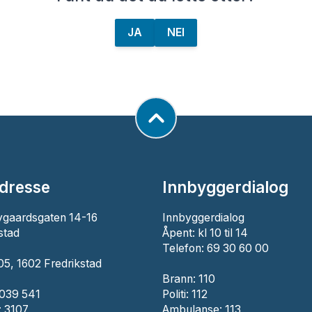
JA
NEI
dresse
Innbyggerdialog
ygaardsgaten 14-16
Innbyggerdialog
stad
Åpent: kl 10 til 14
Telefon: 69 30 60 00
5, 1602 Fredrikstad
Brann:
110
 039 541
Politi:
112
 3107
Ambulanse:
113