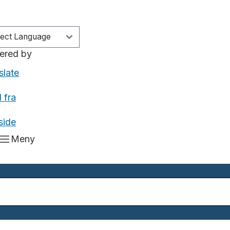
ered by
slate
 fra
side
Meny