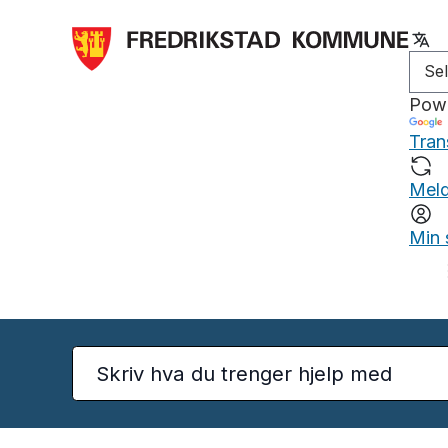
Pow
Tran
Meld
Min 