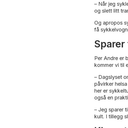
– Når jeg sykl
og slett litt 
Og apropos sy
få sykkelvogn 
Sparer 
Per Andre er 
kommer vi til
– Dagslyset om
påvirker helsa
her er sykkeltu
også en prakt
– Jeg sparer t
kult. I tillegg