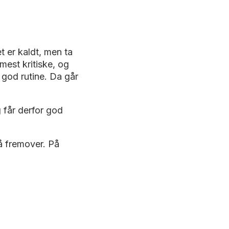
et er kaldt, men ta
mest kritiske, og
 god rutine. Da går
får derfor god
å fremover. På