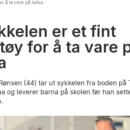
for å ta vare på helsa
kkelen er et fint
tøy for å ta vare 
a
Rønsen (44) tar ut sykkelen fra boden på T
a og leverer barna på skolen før han sett
.