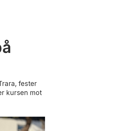
på
rara, fester
er kursen mot