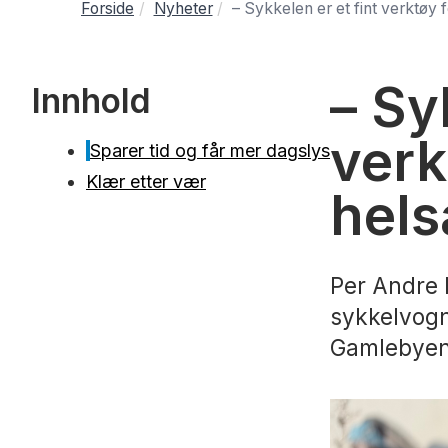
Forside
Nyheter
– Sykkelen er et fint verktøy 
– Sy
Innhold
verk
Sparer tid og får mer dagslys
Klær etter vær
hels
Per Andre 
sykkelvogn
Gamlebyen