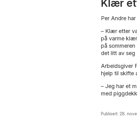
Klær e
Per Andre har 
– Klær etter væ
på varme klær.
på sommeren e
det litt av seg
Arbeidsgiver 
hjelp til skift
– Jeg har et m
med piggdekk 
Publisert: 28. nov