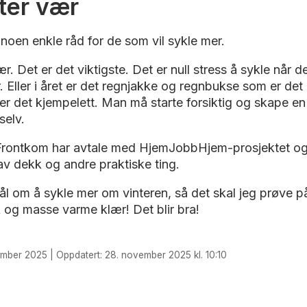
tter vær
noen enkle råd for de som vil sykle mer.
r. Det er det viktigste. Det er null stress å sykle når d
 Eller i året er det regnjakke og regnbukse som er det 
r det kjempelett. Man må starte forsiktig og skape en
 selv.
Frontkom har avtale med HjemJobbHjem-prosjektet og 
e av dekk og andre praktiske ting.
ål om å sykle mer om vinteren, så det skal jeg prøve p
og masse varme klær! Det blir bra!
ember 2025 | Oppdatert: 28. november 2025 kl. 10:10