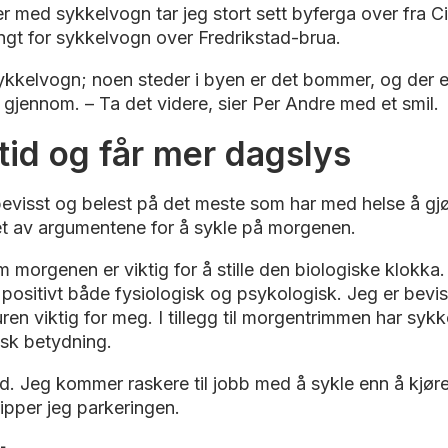
er med sykkelvogn tar jeg stort sett byferga over fra Ci
trangt for sykkelvogn over Fredrikstad-brua.
kkelvogn; noen steder i byen er det bommer, og der er
gjennom. – Ta det videre, sier Per Andre med et smil.
tid og får mer dagslys
bevisst og belest på det meste som har med helse å gj
 et av argumentene for å sykle på morgenen.
 morgenen er viktig for å stille den biologiske klokka
 positivt både fysiologisk og psykologisk. Jeg er bevis
ren viktig for meg. I tillegg til morgentrimmen har sykke
isk betydning.
id. Jeg kommer raskere til jobb med å sykle enn å kjøre
 slipper jeg parkeringen.