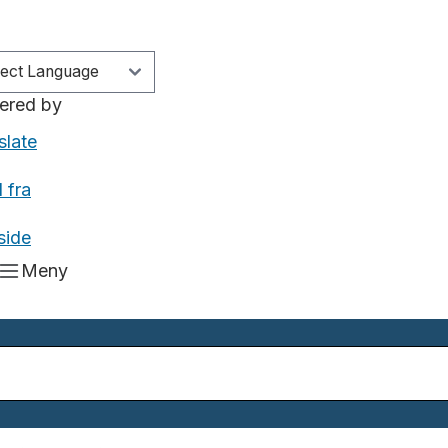
ered by
slate
 fra
side
Meny