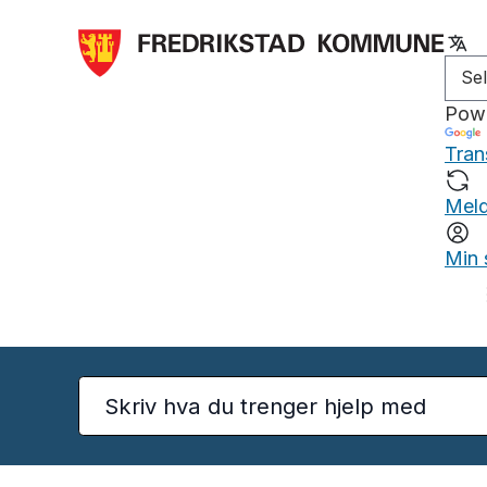
Pow
Tran
Meld
Min 