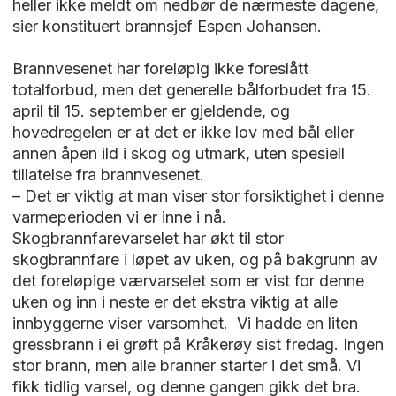
heller ikke meldt om nedbør de nærmeste dagene,
sier konstituert brannsjef Espen Johansen.
Brannvesenet har foreløpig ikke foreslått
totalforbud, men det generelle bålforbudet fra 15.
april til 15. september er gjeldende, og
hovedregelen er at det er ikke lov med bål eller
annen åpen ild i skog og utmark, uten spesiell
tillatelse fra brannvesenet.
– Det er viktig at man viser stor forsiktighet i denne
varmeperioden vi er inne i nå.
Skogbrannfarevarselet har økt til stor
skogbrannfare i løpet av uken, og på bakgrunn av
det foreløpige værvarselet som er vist for denne
uken og inn i neste er det ekstra viktig at alle
innbyggerne viser varsomhet. Vi hadde en liten
gressbrann i ei grøft på Kråkerøy sist fredag. Ingen
stor brann, men alle branner starter i det små. Vi
fikk tidlig varsel, og denne gangen gikk det bra.