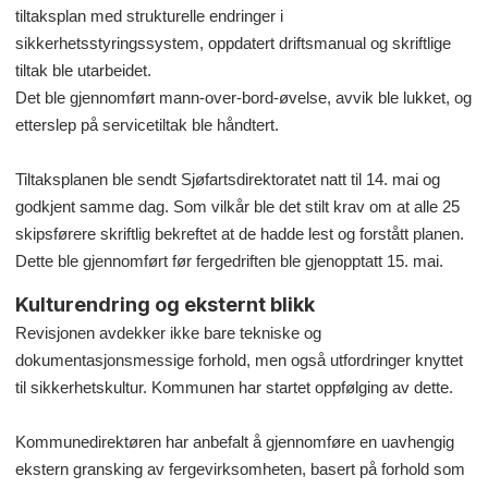
tiltaksplan med strukturelle endringer i
sikkerhetsstyringssystem, oppdatert driftsmanual og skriftlige
tiltak ble utarbeidet.
Det ble gjennomført mann-over-bord-øvelse, avvik ble lukket, og
etterslep på servicetiltak ble håndtert.
Tiltaksplanen ble sendt Sjøfartsdirektoratet natt til 14. mai og
godkjent samme dag. Som vilkår ble det stilt krav om at alle 25
skipsførere skriftlig bekreftet at de hadde lest og forstått planen.
Dette ble gjennomført før fergedriften ble gjenopptatt 15. mai.
Kulturendring og eksternt blikk
Revisjonen avdekker ikke bare tekniske og
dokumentasjonsmessige forhold, men også utfordringer knyttet
til sikkerhetskultur. Kommunen har startet oppfølging av dette.
Kommunedirektøren har anbefalt å gjennomføre en uavhengig
ekstern gransking av fergevirksomheten, basert på forhold som