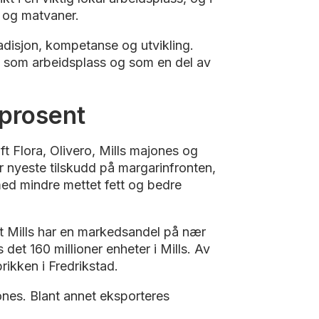
d og matvaner.
radisjon, kompetanse og utvikling.
e som arbeidsplass og som en del av
prosent
t Flora, Olivero, Mills majones og
 er nyeste tilskudd på margarinfronten,
d mindre mettet fett og bedre
at Mills har en markedsandel på nær
det 160 millioner enheter i Mills. Av
brikken i Fredrikstad.
nes. Blant annet eksporteres