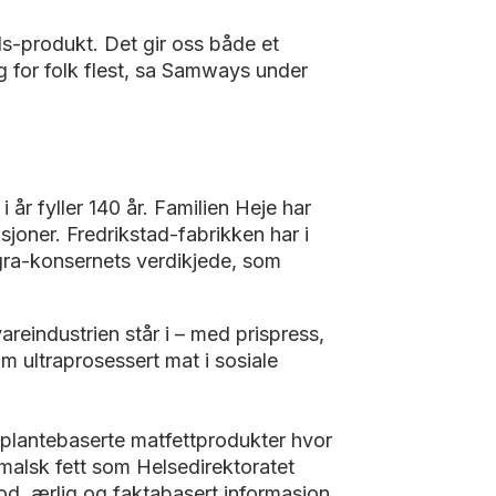
ls-produkt. Det gir oss både et
lg for folk flest, sa Samways under
 år fyller 140 år. Familien Heje har
asjoner. Fredrikstad-fabrikken har i
Agra-konsernets verdikjede, som
areindustrien står i – med prispress,
m ultraprosessert mat i sosiale
n plantebaserte matfettprodukter hvor
malsk fett som Helsedirektoratet
god, ærlig og faktabasert informasjon