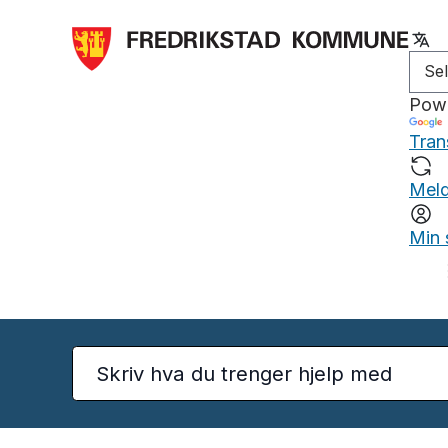
Pow
Tran
Meld
Min 