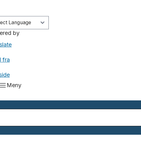
ered by
slate
 fra
side
Meny