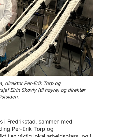
 direktør Per-Erik Torp og
jef Eirin Skovly (til høyre) og direktør
Østsiden.
ls i Fredrikstad, sammen med
ling Per-Erik Torp og
t i en viktig lokal arbeidsplass, og i