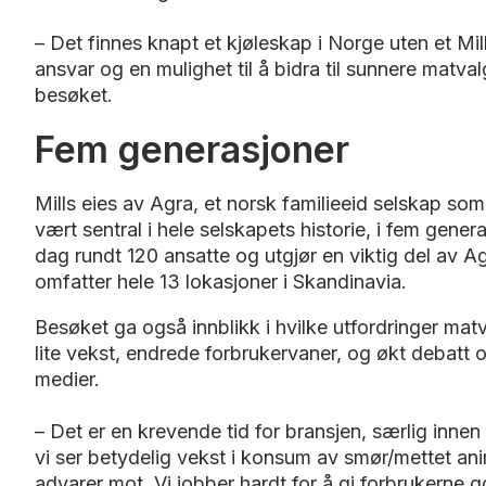
– Det finnes knapt et kjøleskap i Norge uten et Mil
ansvar og en mulighet til å bidra til sunnere matva
besøket.
Fem generasjoner
Mills eies av Agra, et norsk familieeid selskap som i
vært sentral i hele selskapets historie, i fem gener
dag rundt 120 ansatte og utgjør en viktig del av 
omfatter hele 13 lokasjoner i Skandinavia.
Besøket ga også innblikk i hvilke utfordringer matv
lite vekst, endrede forbrukervaner, og økt debatt o
medier.
– Det er en krevende tid for bransjen, særlig inne
vi ser betydelig vekst i konsum av smør/mettet ani
advarer mot. Vi jobber hardt for å gi forbrukerne 