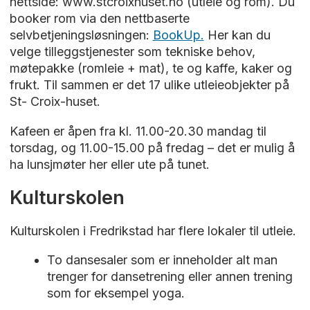
nettside: www.stcroixhuset.no (utleie og rom). Du
booker rom via den nettbaserte
selvbetjeningsløsningen:
BookUp.
Her kan du
velge tilleggstjenester som tekniske behov,
møtepakke (romleie + mat), te og kaffe, kaker og
frukt. Til sammen er det 17 ulike utleieobjekter på
St- Croix-huset.
Kafeen er åpen fra kl. 11.00-20.30 mandag til
torsdag, og 11.00-15.00 på fredag – det er mulig å
ha lunsjmøter her eller ute på tunet.
Kulturskolen
Kulturskolen i Fredrikstad har flere lokaler til utleie.
To dansesaler som er inneholder alt man
trenger for dansetrening eller annen trening
som for eksempel yoga.