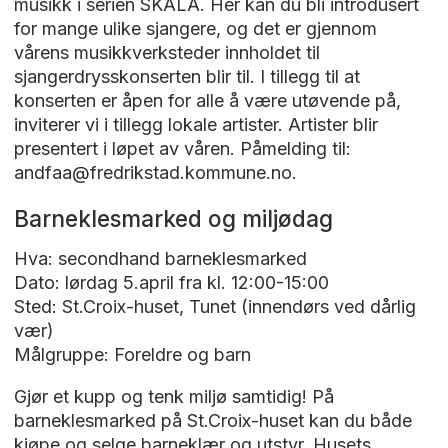
musikk i serien SKALA. Her kan du bli introdusert
for mange ulike sjangere, og det er gjennom
vårens musikkverksteder innholdet til
sjangerdrysskonserten blir til. I tillegg til at
konserten er åpen for alle å være utøvende på,
inviterer vi i tillegg lokale artister. Artister blir
presentert i løpet av våren. Påmelding til:
andfaa@fredrikstad.kommune.no.
Barneklesmarked og miljødag
Hva: secondhand barneklesmarked
Dato: lørdag 5.april fra kl. 12:00-15:00
Sted: St.Croix-huset, Tunet (innendørs ved dårlig
vær)
Målgruppe: Foreldre og barn
Gjør et kupp og tenk miljø samtidig! På
barneklesmarked på St.Croix-huset kan du både
kjøpe og selge barneklær og utstyr. Husets