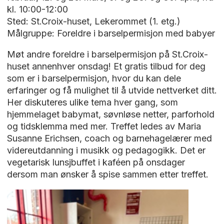
kl. 10:00-12:00
Sted: St.Croix-huset, Lekerommet (1. etg.)
Målgruppe: Foreldre i barselpermisjon med babyer
Møt andre foreldre i barselpermisjon på St.Croix-
huset annenhver onsdag! Et gratis tilbud for deg
som er i barselpermisjon, hvor du kan dele
erfaringer og få mulighet til å utvide nettverket ditt.
Her diskuteres ulike tema hver gang, som
hjemmelaget babymat, søvnløse netter, parforhold
og tidsklemma med mer. Treffet ledes av Maria
Susanne Erichsen, coach og barnehagelærer med
videreutdanning i musikk og pedagogikk. Det er
vegetarisk lunsjbuffet i kaféen på onsdager
dersom man ønsker å spise sammen etter treffet.