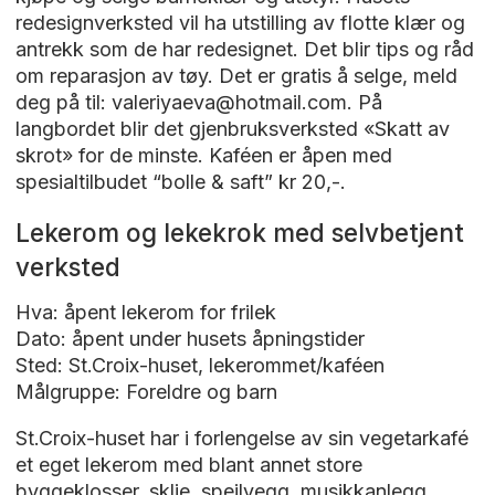
redesignverksted vil ha utstilling av flotte klær og
antrekk som de har redesignet. Det blir tips og råd
om reparasjon av tøy. Det er gratis å selge, meld
deg på til: valeriyaeva@hotmail.com. På
langbordet blir det gjenbruksverksted «Skatt av
skrot» for de minste. Kaféen er åpen med
spesialtilbudet “bolle & saft” kr 20,-.
Lekerom og lekekrok med selvbetjent
verksted
Hva: åpent lekerom for frilek
Dato: åpent under husets åpningstider
Sted: St.Croix-huset, lekerommet/kaféen
Målgruppe: Foreldre og barn
St.Croix-huset har i forlengelse av sin vegetarkafé
et eget lekerom med blant annet store
byggeklosser, sklie, speilvegg, musikkanlegg,