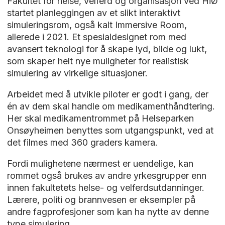
Fakultet for helse, velferd og organisasjon ved HiØ
startet planleggingen av et slikt interaktivt
simuleringsrom, også kalt Immersive Room,
allerede i 2021. Et spesialdesignet rom med
avansert teknologi for å skape lyd, bilde og lukt,
som skaper helt nye muligheter for realistisk
simulering av virkelige situasjoner.
Arbeidet med å utvikle piloter er godt i gang, der
én av dem skal handle om medikamenthåndtering.
Her skal medikamentrommet på Helseparken
Onsøyheimen benyttes som utgangspunkt, ved at
det filmes med 360 graders kamera.
Fordi mulighetene nærmest er uendelige, kan
rommet også brukes av andre yrkesgrupper enn
innen fakultetets helse- og velferdsutdanninger.
Lærere, politi og brannvesen er eksempler på
andre fagprofesjoner som kan ha nytte av denne
type simulering.