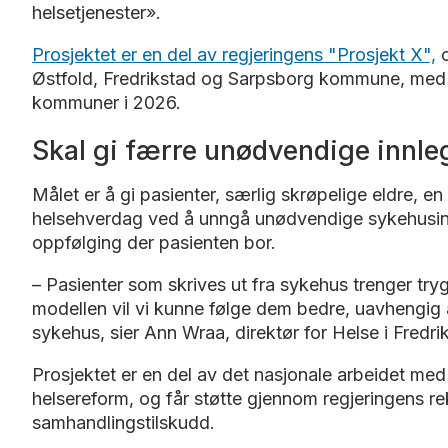
helsetjenester».
Prosjektet er en del av regjeringens "Prosjekt X",
o
Østfold, Fredrikstad og Sarpsborg kommune, med pl
kommuner i 2026.
Skal gi færre unødvendige innle
Målet er å gi pasienter, særlig skrøpelige eldre,
helsehverdag ved å unngå unødvendige sykehusinn
oppfølging der pasienten bor.
– Pasienter som skrives ut fra sykehus trenger tr
modellen vil vi kunne følge dem bedre, uavhengig 
sykehus, sier Ann Wraa, direktør for Helse i Fred
Prosjektet er en del av det nasjonale arbeidet med 
helsereform, og får støtte gjennom regjeringens re
samhandlingstilskudd.