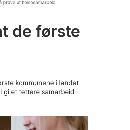
l å prøve ut helsesamarbeid
t de første
d
første kommunene i landet
 gi et tettere samarbeid