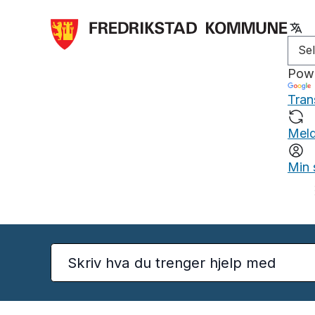
Pow
Tran
Meld
Min 