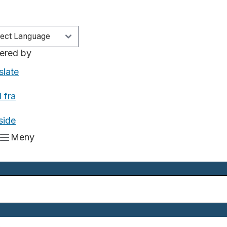
ered by
slate
 fra
side
Meny