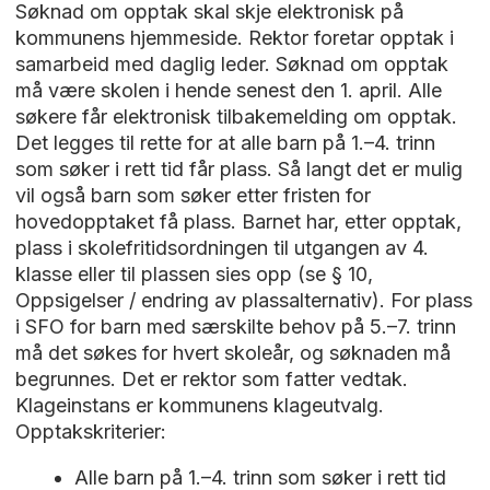
Søknad om opptak skal skje elektronisk på
kommunens hjemmeside. Rektor foretar opptak i
samarbeid med daglig leder. Søknad om opptak
må være skolen i hende senest den 1. april. Alle
søkere får elektronisk tilbakemelding om opptak.
Det legges til rette for at alle barn på 1.–4. trinn
som søker i rett tid får plass. Så langt det er mulig
vil også barn som søker etter fristen for
hovedopptaket få plass. Barnet har, etter opptak,
plass i skolefritidsordningen til utgangen av 4.
klasse eller til plassen sies opp (se § 10,
Oppsigelser / endring av plassalternativ). For plass
i SFO for barn med særskilte behov på 5.–7. trinn
må det søkes for hvert skoleår, og søknaden må
begrunnes. Det er rektor som fatter vedtak.
Klageinstans er kommunens klageutvalg.
Opptakskriterier:
Alle barn på 1.–4. trinn som søker i rett tid