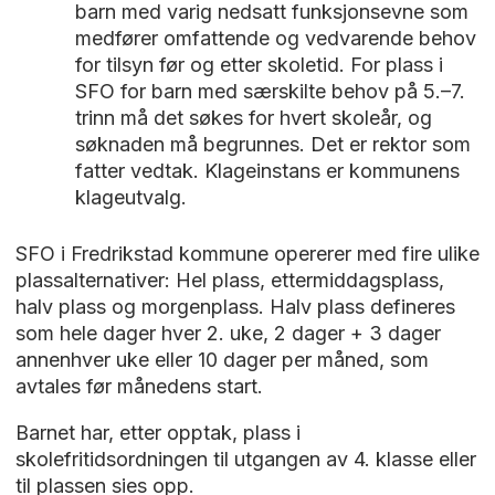
barn med varig nedsatt funksjonsevne som
medfører omfattende og vedvarende behov
for tilsyn før og etter skoletid. For plass i
SFO for barn med særskilte behov på 5.–7.
trinn må det søkes for hvert skoleår, og
søknaden må begrunnes. Det er rektor som
fatter vedtak. Klageinstans er kommunens
klageutvalg.
SFO i Fredrikstad kommune opererer med fire ulike
plassalternativer: Hel plass, ettermiddagsplass,
halv plass og morgenplass. Halv plass defineres
som hele dager hver 2. uke, 2 dager + 3 dager
annenhver uke eller 10 dager per måned, som
avtales før månedens start.
Barnet har, etter opptak, plass i
skolefritidsordningen til utgangen av 4. klasse eller
til plassen sies opp.