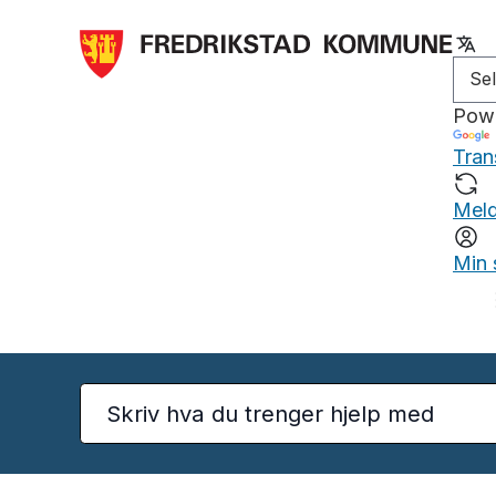
Pow
Tran
Meld
Min 