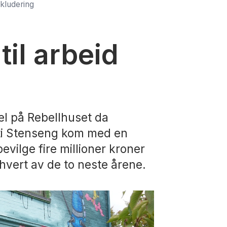
nkludering
til arbeid
el på Rebellhuset da
sti Stenseng kom med en
evilge fire millioner kroner
 hvert av de to neste årene.