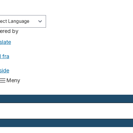
ered by
slate
 fra
side
Meny