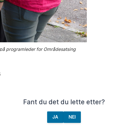
er på programleder for Områdesatsing
5
Fant du det du lette etter?
JA
NEI