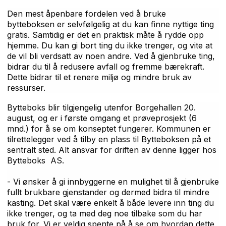
Den mest åpenbare fordelen ved å bruke
bytteboksen er selvfølgelig at du kan finne nyttige ting
gratis. Samtidig er det en praktisk måte å rydde opp
hjemme. Du kan gi bort ting du ikke trenger, og vite at
de vil bli verdsatt av noen andre. Ved å gjenbruke ting,
bidrar du til å redusere avfall og fremme bærekraft.
Dette bidrar til et renere miljø og mindre bruk av
ressurser.
Bytteboks blir tilgjengelig utenfor Borgehallen 20.
august, og er i første omgang et prøveprosjekt (6
mnd.) for å se om konseptet fungerer. Kommunen er
tilrettelegger ved å tilby en plass til Bytteboksen på et
sentralt sted. Alt ansvar for driften av denne ligger hos
Bytteboks AS.
- Vi ønsker å gi innbyggerne en mulighet til å gjenbruke
fullt brukbare gjenstander og dermed bidra til mindre
kasting. Det skal være enkelt å både levere inn ting du
ikke trenger, og ta med deg noe tilbake som du har
bruk for. Vi er veldig spente på å se om hvordan dette