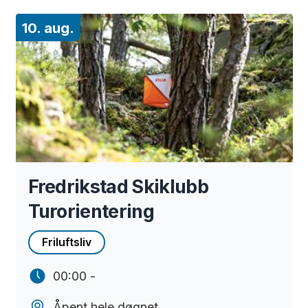
10. aug.
Fredrikstad Skiklubb
Turorientering
Friluftsliv
00:00 -
Åpent hele døgnet