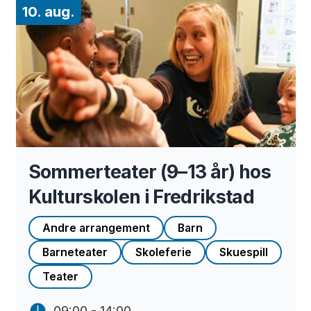
10. aug.
Sommerteater (9–13 år) hos
Kulturskolen i Fredrikstad
Andre arrangement
Barn
Barneteater
Skoleferie
Skuespill
Teater
09:00 - 14:00