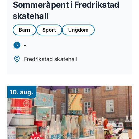
Sommeråpent i Fredrikstad
skatehall
Barn
Sport
Ungdom
-
Fredrikstad skatehall
10. aug.