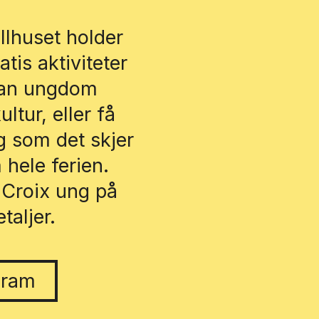
llhuset holder
is aktiviteter
kan ungdom
ltur, eller få
ig som det skjer
hele ferien.
 Croix ung på
taljer.
gram