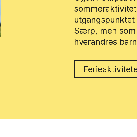
sommeraktivitete
utgangspunktet 
Særp, men som g
hverandres barn 
Ferieaktivitet