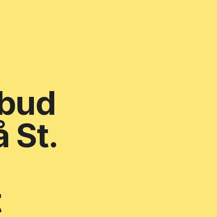
lbud
å St.
t