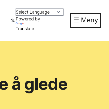
☰ Meny
Powered by
Translate
ie å glede
!