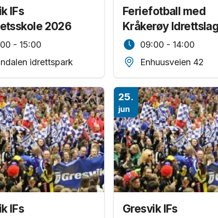
k IFs
Feriefotball med
tetsskole 2026
Kråkerøy Idrettsla
00 - 15:00
09:00 - 14:00
ndalen idrettspark
Enhuusveien 42
25.
jun
k IFs
Gresvik IFs