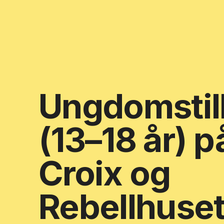
Ungdomsti
(13–18 år) p
Croix og
Rebellhuse