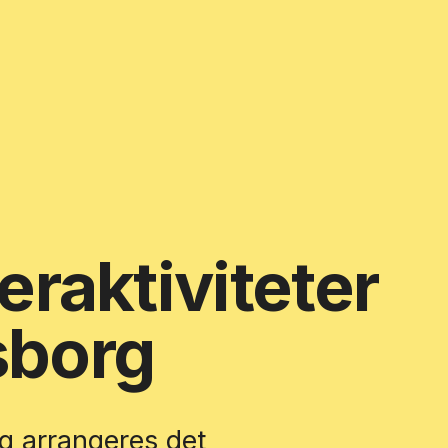
raktiviteter
sborg
g arrangeres det