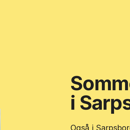
Somme
i Sarp
Også i Sarpsbor