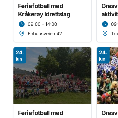
Feriefotball med
Gresvi
Kråkerøy Idrettslag
aktivi
09:00 - 14:00
09:
Enhuusveien 42
Tro
24.
24.
jun
jun
Feriefotball med
Gresvi