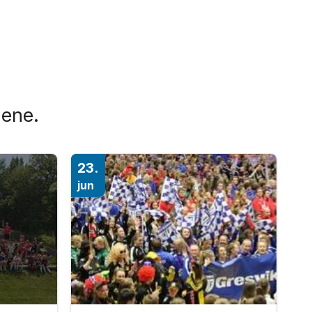
iene.
23.
jun