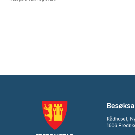
Besøksa
Rådhuset, N
1606 Fredrik