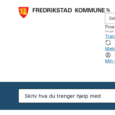
Pow
Tran
Meld
Min 