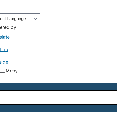
ered by
slate
 fra
side
Meny