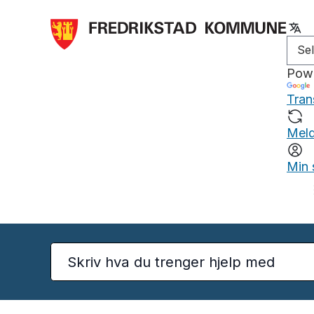
Pow
Tran
Meld
Min 