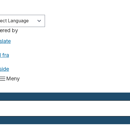
ered by
slate
 fra
side
Meny