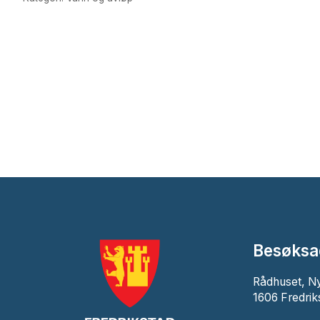
Besøksa
Rådhuset, N
1606 Fredrik