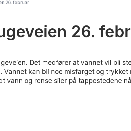
n 26. februar
ugeveien 26. feb
0
eveien. Det medfører at vannet vil bli steng
Vannet kan bli noe misfarget og trykket r
ldt vann og rense siler på tappestedene nå