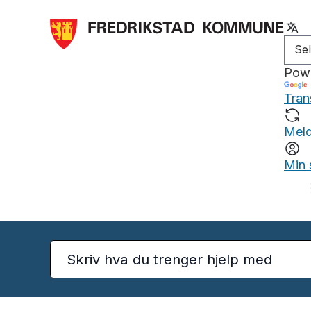
Pow
Tran
Meld
Min 