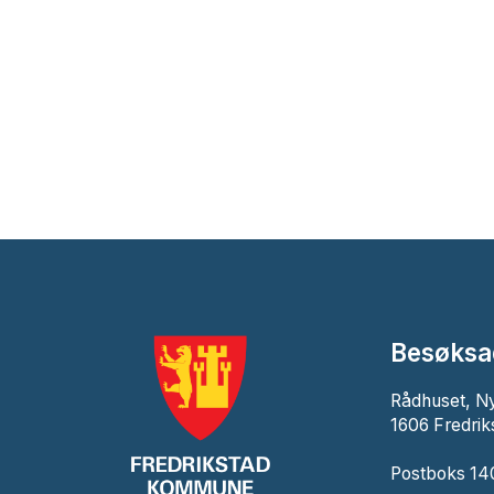
Besøksa
Rådhuset, N
1606 Fredrik
Postboks 140