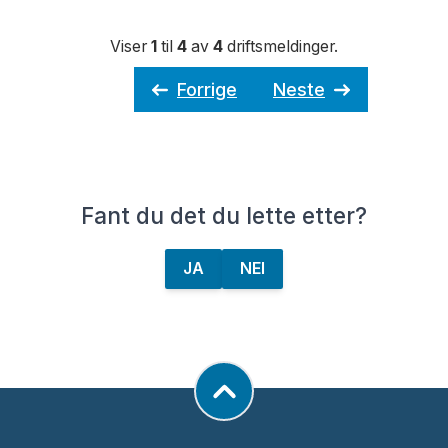
Viser
1
til
4
av
4
driftsmeldinger.
Forrige
Neste
Fant du det du lette etter?
JA
NEI